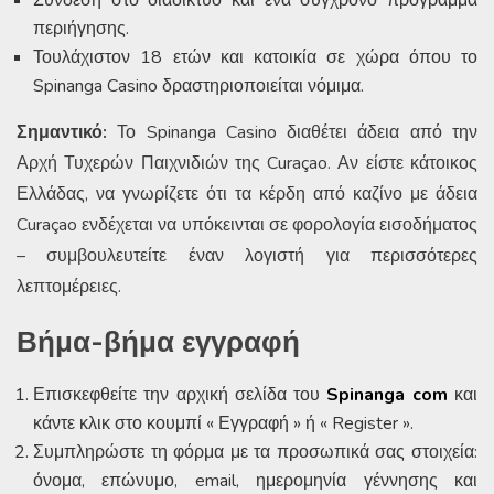
Σύνδεση στο διαδίκτυο και ένα σύγχρονο πρόγραμμα
περιήγησης.
Τουλάχιστον 18 ετών και κατοικία σε χώρα όπου το
Spinanga Casino δραστηριοποιείται νόμιμα.
Σημαντικό:
Το Spinanga Casino διαθέτει άδεια από την
Αρχή Τυχερών Παιχνιδιών της Curaçao. Αν είστε κάτοικος
Ελλάδας, να γνωρίζετε ότι τα κέρδη από καζίνο με άδεια
Curaçao ενδέχεται να υπόκεινται σε φορολογία εισοδήματος
– συμβουλευτείτε έναν λογιστή για περισσότερες
λεπτομέρειες.
Βήμα-βήμα εγγραφή
Επισκεφθείτε την αρχική σελίδα του
Spinanga com
και
κάντε κλικ στο κουμπί « Εγγραφή » ή « Register ».
Συμπληρώστε τη φόρμα με τα προσωπικά σας στοιχεία:
όνομα, επώνυμο, email, ημερομηνία γέννησης και