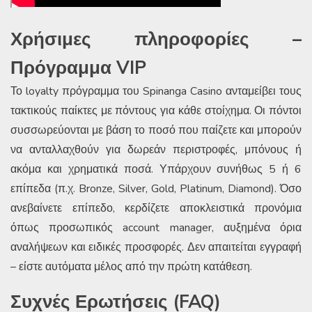
Χρήσιμες πληροφορίες –
Πρόγραμμα VIP
Το loyalty πρόγραμμα του Spinanga Casino ανταμείβει τους
τακτικούς παίκτες με πόντους για κάθε στοίχημα. Οι πόντοι
συσσωρεύονται με βάση το ποσό που παίζετε και μπορούν
να ανταλλαχθούν για δωρεάν περιστροφές, μπόνους ή
ακόμα και χρηματικά ποσά. Υπάρχουν συνήθως 5 ή 6
επίπεδα (π.χ. Bronze, Silver, Gold, Platinum, Diamond). Όσο
ανεβαίνετε επίπεδο, κερδίζετε αποκλειστικά προνόμια
όπως προσωπικός account manager, αυξημένα όρια
αναλήψεων και ειδικές προσφορές. Δεν απαιτείται εγγραφή
– είστε αυτόματα μέλος από την πρώτη κατάθεση.
Συχνές Ερωτήσεις (FAQ)