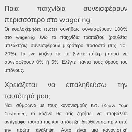
Ποια παιχνίδια συνεισφέρουν
περισσότερο στο wagering;
Οι κουλοχέρηδες (slots) συνήθως συνεισφέρουν 100%
στο wagering, ενώ τα παιχνίδια τραπεζιού (ρουλέτα,
μπλάκτζακ) συνεισφέρουν μικρότερο ποσοστό (π.χ. 10-
20%). Τα live καζίνο και τα βίντεο πόκερ μπορεί να
συνεισφέρουν 0% ή 5%. Ελέγτε πάντα τους όρους του
μπόνους.
Χρειάζεται να επαληθεύσω την
ταυτότητά μου;
Ναι, σύμφωνα με τους κανονισμούς KYC (Know Your
Customer), το καζίνο θα σας ζητήσει να υποβάλετε
αντίγραφο ταυτότητας και απόδειξη διεύθυνσης πριν από
την πρώτη ανάληψη. Αυτό είναι μια κανονιστική