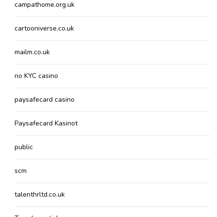
campathome.org.uk
cartooniverse.co.uk
mailm.co.uk
no KYC casino
paysafecard casino
Paysafecard Kasinot
public
scm
talenthrltd.co.uk