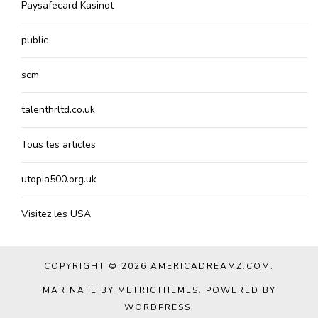
Paysafecard Kasinot
public
scm
talenthrltd.co.uk
Tous les articles
utopia500.org.uk
Visitez les USA
COPYRIGHT © 2026
AMERICADREAMZ.COM
.
MARINATE BY METRICTHEMES
. POWERED BY
WORDPRESS
.