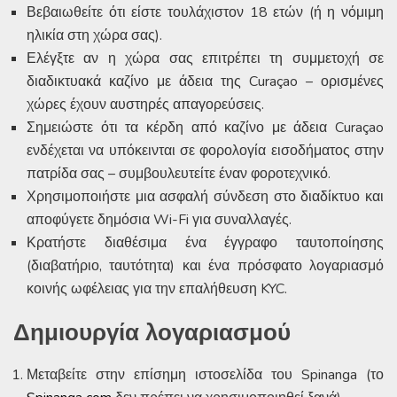
Βεβαιωθείτε ότι είστε τουλάχιστον 18 ετών (ή η νόμιμη
ηλικία στη χώρα σας).
Ελέγξτε αν η χώρα σας επιτρέπει τη συμμετοχή σε
διαδικτυακά καζίνο με άδεια της Curaçao – ορισμένες
χώρες έχουν αυστηρές απαγορεύσεις.
Σημειώστε ότι τα κέρδη από καζίνο με άδεια Curaçao
ενδέχεται να υπόκεινται σε φορολογία εισοδήματος στην
πατρίδα σας – συμβουλευτείτε έναν φοροτεχνικό.
Χρησιμοποιήστε μια ασφαλή σύνδεση στο διαδίκτυο και
αποφύγετε δημόσια Wi-Fi για συναλλαγές.
Κρατήστε διαθέσιμα ένα έγγραφο ταυτοποίησης
(διαβατήριο, ταυτότητα) και ένα πρόσφατο λογαριασμό
κοινής ωφέλειας για την επαλήθευση KYC.
Δημιουργία λογαριασμού
Μεταβείτε στην επίσημη ιστοσελίδα του Spinanga (το