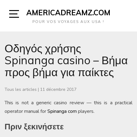
Skip
AMERICADREAMZ.COM
to
content
Open
POUR VOS VOYAGES AUX USA !
Sidebar
Οδηγός χρήσης
Spinanga casino – Βήμα
προς βήμα για παίκτες
Tous les articles
|
11 décembre 2017
This is not a generic casino review — this is a practical
operator manual for
Spinanga com
players.
Πριν ξεκινήσετε