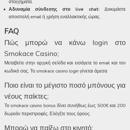
στοιχήματα.
Αδυναμία σύνδεσης στο live chat:
Δοκιμάστε
αποστολή email ή χρήση εναλλακτικής ώρας.
FAQ
Πώς μπορώ να κάνω login στο
Smokace Casino;
Μεταβείτε στην αρχική σελίδα και εισάγετε το email και τον
κωδικό σας. Το smokace casino login γίνεται άμεσα.
Ποιο είναι το μέγιστο ποσό μπόνους για
νέους παίκτες;
Το smokace casino bonus δίνει συνήθως έως 500€ και 200
δωρεάν περιστροφές. Ελέγξτε τους όρους.
Μπορώ να παίξω στο κινητό;