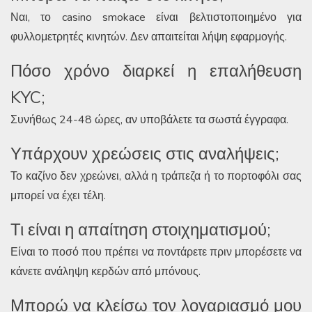
Ναι, το casino smokace είναι βελτιστοποιημένο για
φυλλομετρητές κινητών. Δεν απαιτείται λήψη εφαρμογής.
Πόσο χρόνο διαρκεί η επαλήθευση
KYC;
Συνήθως 24-48 ώρες, αν υποβάλετε τα σωστά έγγραφα.
Υπάρχουν χρεώσεις στις αναλήψεις;
Το καζίνο δεν χρεώνει, αλλά η τράπεζα ή το πορτοφόλι σας
μπορεί να έχει τέλη.
Τι είναι η απαίτηση στοιχηματισμού;
Είναι το ποσό που πρέπει να ποντάρετε πριν μπορέσετε να
κάνετε ανάληψη κερδών από μπόνους.
Μπορώ να κλείσω τον λογαριασμό μου