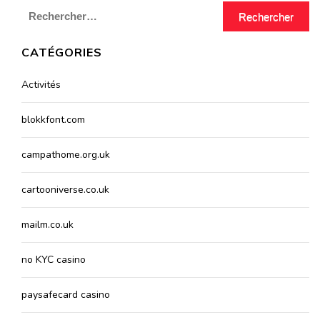
Rechercher :
CATÉGORIES
Activités
blokkfont.com
campathome.org.uk
cartooniverse.co.uk
mailm.co.uk
no KYC casino
paysafecard casino