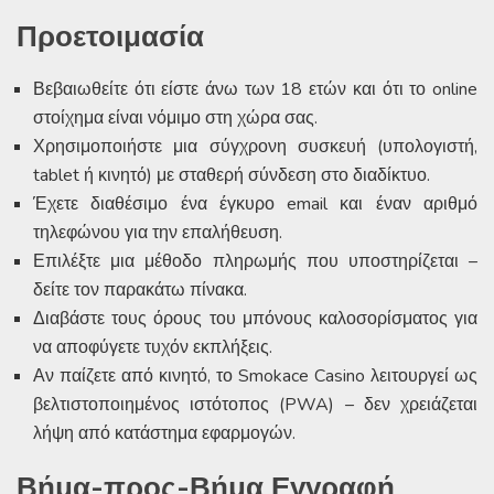
Προετοιμασία
Βεβαιωθείτε ότι είστε άνω των 18 ετών και ότι το online
στοίχημα είναι νόμιμο στη χώρα σας.
Χρησιμοποιήστε μια σύγχρονη συσκευή (υπολογιστή,
tablet ή κινητό) με σταθερή σύνδεση στο διαδίκτυο.
Έχετε διαθέσιμο ένα έγκυρο email και έναν αριθμό
τηλεφώνου για την επαλήθευση.
Επιλέξτε μια μέθοδο πληρωμής που υποστηρίζεται –
δείτε τον παρακάτω πίνακα.
Διαβάστε τους όρους του μπόνους καλοσορίσματος για
να αποφύγετε τυχόν εκπλήξεις.
Αν παίζετε από κινητό, το Smokace Casino λειτουργεί ως
βελτιστοποιημένος ιστότοπος (PWA) – δεν χρειάζεται
λήψη από κατάστημα εφαρμογών.
Βήμα-προς-Βήμα Εγγραφή