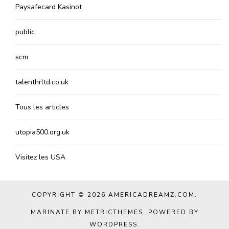
Paysafecard Kasinot
public
scm
talenthrltd.co.uk
Tous les articles
utopia500.org.uk
Visitez les USA
COPYRIGHT © 2026
AMERICADREAMZ.COM
.
MARINATE BY METRICTHEMES
. POWERED BY
WORDPRESS
.