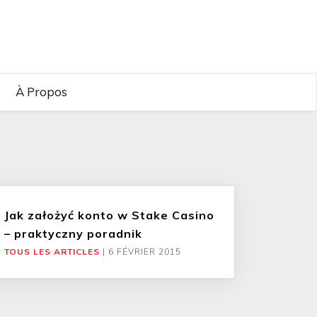
À Propos
Jak założyć konto w Stake Casino
– praktyczny poradnik
TOUS LES ARTICLES
|
6 FÉVRIER 2015