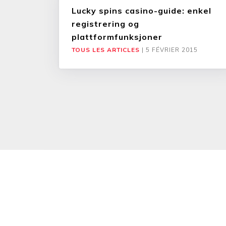
Lucky spins casino-guide: enkel
registrering og
plattformfunksjoner
TOUS LES ARTICLES
|
5 FÉVRIER 2015