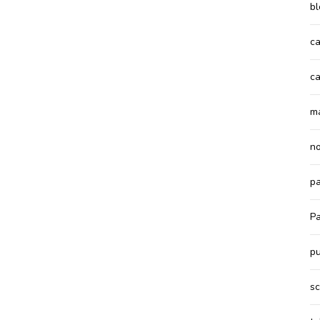
bl
c
ca
ma
no
pa
Pa
pu
s