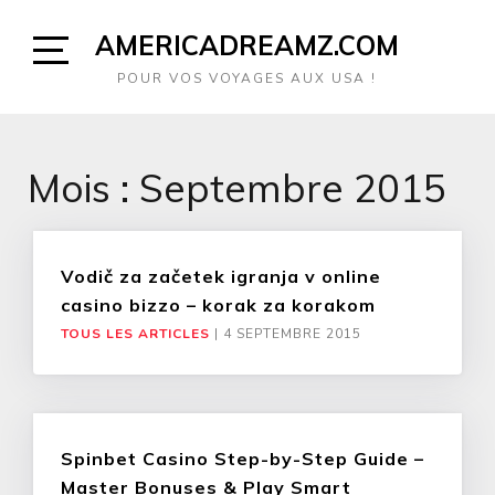
Skip
AMERICADREAMZ.COM
to
content
Open
POUR VOS VOYAGES AUX USA !
Sidebar
Mois :
Septembre 2015
Vodič za začetek igranja v online
casino bizzo – korak za korakom
TOUS LES ARTICLES
|
4 SEPTEMBRE 2015
Spinbet Casino Step-by-Step Guide –
Master Bonuses & Play Smart