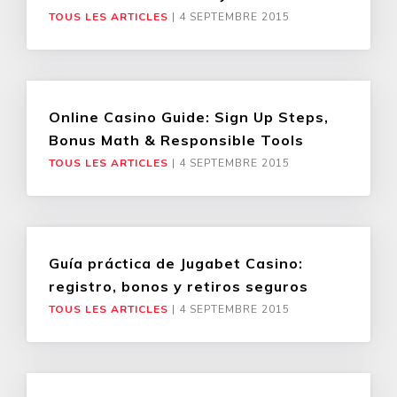
TOUS LES ARTICLES
|
4 SEPTEMBRE 2015
Online Casino Guide: Sign Up Steps,
Bonus Math & Responsible Tools
TOUS LES ARTICLES
|
4 SEPTEMBRE 2015
Guía práctica de Jugabet Casino:
registro, bonos y retiros seguros
TOUS LES ARTICLES
|
4 SEPTEMBRE 2015