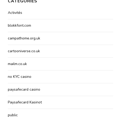
CATÉGORIES
Activités
blokkfont.com
campathome.org.uk
cartooniverse.co.uk
mailm.co.uk
no KYC casino
paysafecard casino
Paysafecard Kasinot
public