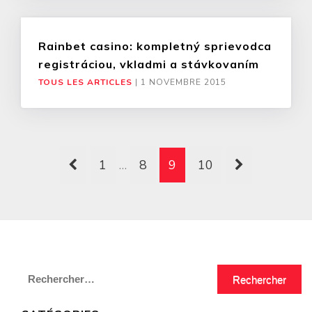
Rainbet casino: kompletný sprievodca
registráciou, vkladmi a stávkovaním
TOUS LES ARTICLES
|
1 NOVEMBRE 2015
1
…
8
9
10
Rechercher :