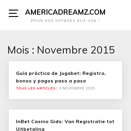
Skip
AMERICADREAMZ.COM
to
content
Open
POUR VOS VOYAGES AUX USA !
Sidebar
Mois :
Novembre 2015
Guía práctica de Jugabet: Registro,
bonos y pagos paso a paso
TOUS LES ARTICLES
|
4 NOVEMBRE 2015
InBet Casino Gids: Van Registratie tot
Uitbetaling