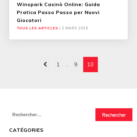
Winspark Casinò Online: Guida
Pratica Passo Passo per Nuovi
Giocatori
TOUS LES ARTICLES
|
2 MARS 2016
1
…
9
10
Rechercher :
CATÉGORIES