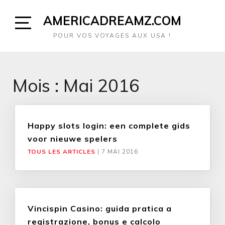
Skip
AMERICADREAMZ.COM
to
content
Open
POUR VOS VOYAGES AUX USA !
Sidebar
Mois :
Mai 2016
Happy slots login: een complete gids
voor nieuwe spelers
TOUS LES ARTICLES
|
7 MAI 2016
Vincispin Casino: guida pratica a
registrazione, bonus e calcolo