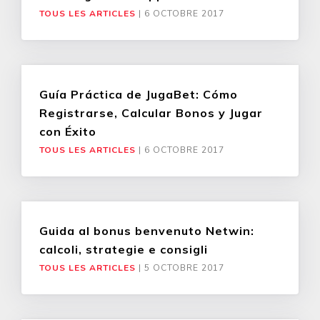
TOUS LES ARTICLES
|
6 OCTOBRE 2017
Guía Práctica de JugaBet: Cómo
Registrarse, Calcular Bonos y Jugar
con Éxito
TOUS LES ARTICLES
|
6 OCTOBRE 2017
Guida al bonus benvenuto Netwin:
calcoli, strategie e consigli
TOUS LES ARTICLES
|
5 OCTOBRE 2017