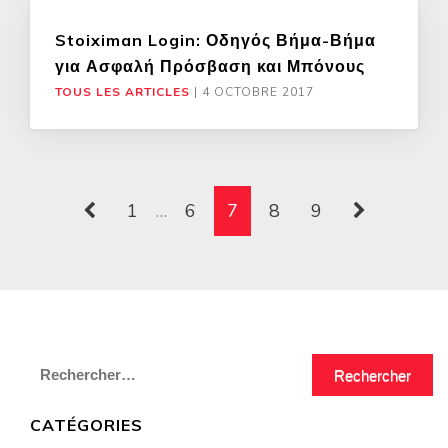
Stoiximan Login: Οδηγός Βήμα-Βήμα
για Ασφαλή Πρόσβαση και Μπόνους
TOUS LES ARTICLES
|
4 OCTOBRE 2017
1
…
6
7
8
9
Rechercher :
CATÉGORIES