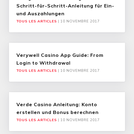
Schritt-für-Schritt-Anleitung für Ein-
und Auszahlungen
TOUS LES ARTICLES
|
10 NOVEMBRE 2017
Verywell Casino App Guide: From
Login to Withdrawal
TOUS LES ARTICLES
|
10 NOVEMBRE 2017
Verde Casino Anleitung: Konto
erstellen und Bonus berechnen
TOUS LES ARTICLES
|
10 NOVEMBRE 2017