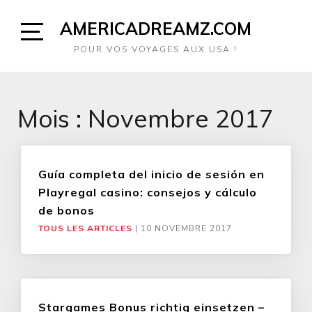
Skip
AMERICADREAMZ.COM
to
content
Open
POUR VOS VOYAGES AUX USA !
Sidebar
Mois :
Novembre 2017
Guía completa del inicio de sesión en
Playregal casino: consejos y cálculo
de bonos
TOUS LES ARTICLES
|
10 NOVEMBRE 2017
Stargames Bonus richtig einsetzen –