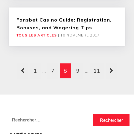
Fansbet Casino Guide: Registration,
Bonuses, and Wagering Tips
TOUS LES ARTICLES
|
10 NOVEMBRE 2017
1
…
7
8
9
…
11
Rechercher :