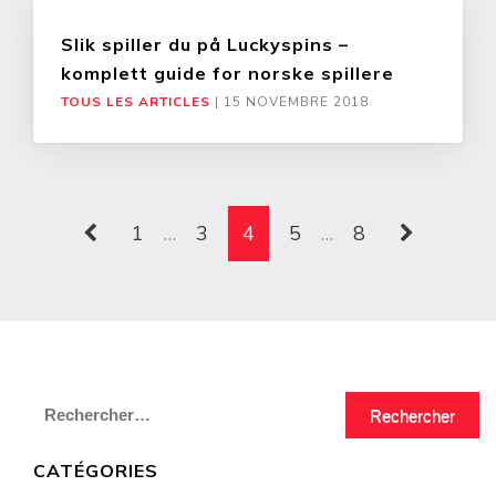
Slik spiller du på Luckyspins –
komplett guide for norske spillere
TOUS LES ARTICLES
|
15 NOVEMBRE 2018
1
…
3
4
5
…
8
Rechercher :
CATÉGORIES