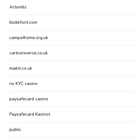
Activités
blokkfont.com
campathome.org.uk
cartooniverse.co.uk
mailm.co.uk
no KYC casino
paysafecard casino
Paysafecard Kasinot
public