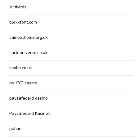
Activités
blokkfont.com
campathome.org.uk
cartooniverse.co.uk
mailm.co.uk
no KYC casino
paysafecard casino
Paysafecard Kasinot
public