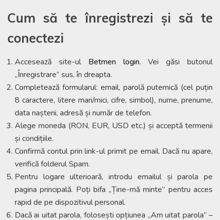
Cum să te înregistrezi și să te
conectezi
Accesează site-ul
Betmen login
. Vei găsi butonul
„Înregistrare” sus, în dreapta.
Completează formularul: email, parolă puternică (cel puțin
8 caractere, litere mari/mici, cifre, simbol), nume, prenume,
data nașterii, adresă și număr de telefon.
Alege moneda (RON, EUR, USD etc.) și acceptă termenii
și condițiile.
Confirmă contul prin link-ul primit pe email. Dacă nu apare,
verifică folderul Spam.
Pentru logare ulterioară, introdu emailul și parola pe
pagina principală. Poți bifa „Ține-mă minte” pentru acces
rapid de pe dispozitivul personal.
Dacă ai uitat parola, folosești opțiunea „Am uitat parola” –