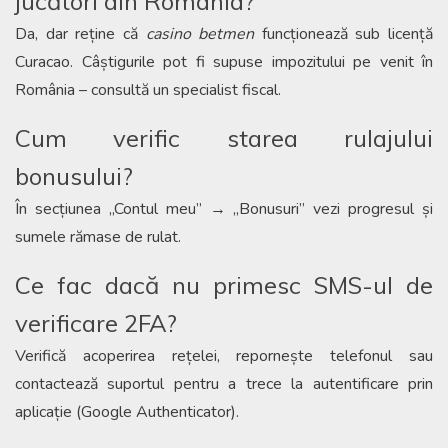
jucători din România?
Da, dar reține că
casino betmen
funcționează sub licență
Curacao. Câștigurile pot fi supuse impozitului pe venit în
România – consultă un specialist fiscal.
Cum verific starea rulajului
bonusului?
În secțiunea „Contul meu” → „Bonusuri” vezi progresul și
sumele rămase de rulat.
Ce fac dacă nu primesc SMS-ul de
verificare 2FA?
Verifică acoperirea rețelei, repornește telefonul sau
contactează suportul pentru a trece la autentificare prin
aplicație (Google Authenticator).