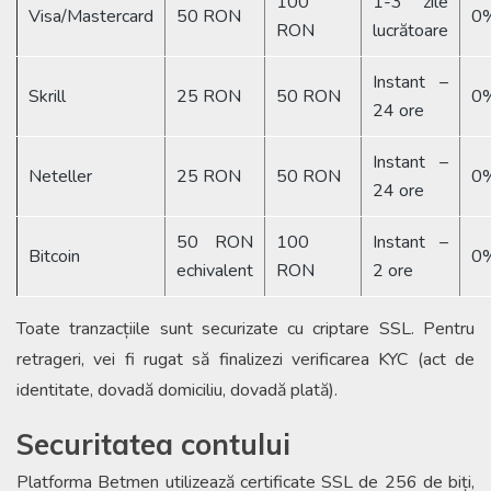
100
1-3 zile
Visa/Mastercard
50 RON
0
RON
lucrătoare
Instant –
Skrill
25 RON
50 RON
0
24 ore
Instant –
Neteller
25 RON
50 RON
0
24 ore
50 RON
100
Instant –
Bitcoin
0
echivalent
RON
2 ore
Toate tranzacțiile sunt securizate cu criptare SSL. Pentru
retrageri, vei fi rugat să finalizezi verificarea KYC (act de
identitate, dovadă domiciliu, dovadă plată).
Securitatea contului
Platforma Betmen utilizează certificate SSL de 256 de biți,