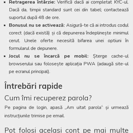
Retragerea întârzie:
Verifică dacă ai completat KYC-ul.
Dacă da, timpii standard sunt cei din tabel; contactează
suportul după 48 de ore.
Bonusul nu se activează:
Asigură-te că ai introdus codul
corect (dacă există) și că depunerea îndeplinește minimul
cerut. Unele oferte necesită bifarea unei optiuni în
formularul de depunere.
Jocul nu se încarcă pe mobil:
Șterge cache-ul
browserului sau folosește aplicația PWA (adaugă site-ul
pe ecranul principal).
Întrebări rapide
Cum îmi recuperez parola?
Pe pagina de login, apasă „Am uitat parola” și urmează
instrucțiunile trimise pe email.
Pot folosi același cont pe mai multe