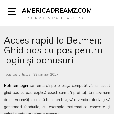
Skip
AMERICADREAMZ.COM
to
content
Open
POUR VOS VOYAGES AUX USA !
Sidebar
Acces rapid la Betmen:
Ghid pas cu pas pentru
login și bonusuri
Tous les articles
|
22 janvier 2017
Betmen login
se remarcă pe o piață competitivă, iar acest
ghid pas cu pas explică exact cum să profitați la maximum
de el. Vei învăța cum să te conectezi, să revendici oferta și să
gestionezi fondurile, cu exemple matematice concrete și