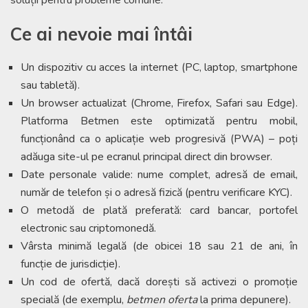
soluții pentru probleme comune.
Ce ai nevoie mai întâi
Un dispozitiv cu acces la internet (PC, laptop, smartphone
sau tabletă).
Un browser actualizat (Chrome, Firefox, Safari sau Edge).
Platforma Betmen este optimizată pentru mobil,
funcționând ca o aplicație web progresivă (PWA) – poți
adăuga site-ul pe ecranul principal direct din browser.
Date personale valide: nume complet, adresă de email,
număr de telefon și o adresă fizică (pentru verificare KYC).
O metodă de plată preferată: card bancar, portofel
electronic sau criptomonedă.
Vârsta minimă legală (de obicei 18 sau 21 de ani, în
funcție de jurisdicție).
Un cod de ofertă, dacă dorești să activezi o promoție
specială (de exemplu,
betmen oferta
la prima depunere).