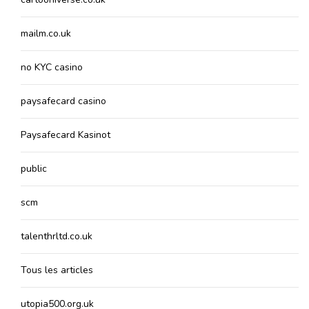
mailm.co.uk
no KYC casino
paysafecard casino
Paysafecard Kasinot
public
scm
talenthrltd.co.uk
Tous les articles
utopia500.org.uk