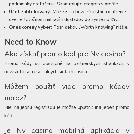
podmienky pretočenia. Skontrolujte progres v profile.
Účet zablokovaný:
Môže ísť o bezpečnostné opatrenie –
overte totožnosť nahratím dokladov do systému KYC.
Oneskorený výber:
Pozri sekciu „Worth Knowing“ nižšie.
Need to Know
Ako získať promo kód pre Nv casino?
Promo kódy sú dostupné na partnerských stránkach, v
newslettri a na sociálnych sieťach casina.
Môžem použiť viac promo kódov
naraz?
Nie, na jednu registráciu je možné uplatniť iba jeden promo
kód.
Je Nv casino mobilná aplikácia v