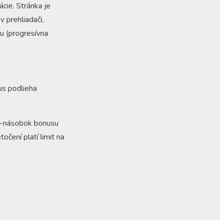
cie. Stránka je
 prehliadači,
ku (progresívna
us podlieha
35-násobok bonusu
etočení platí limit na