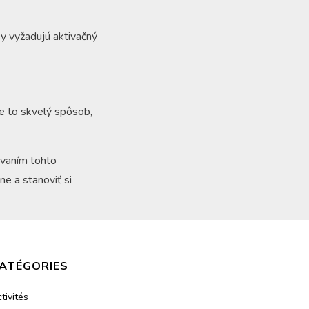
sy vyžadujú aktivačný
Je to skvelý spôsob,
avaním tohto
ne a stanoviť si
ATÉGORIES
tivités