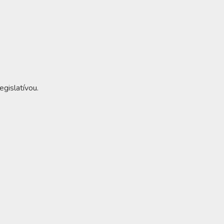
egislatívou.