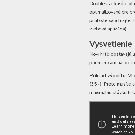
Doublestar kasíno pln
optimalizovaná pre pr
prihláste sa a hrajte.
webová aplikácia).
Vysvetlenie
Noví hráči dostávajú 
podmienkam na pretoč
Príklad výpočtu:
Vlo
(35×). Preto musíte 
maximálnu stávku 5 € 