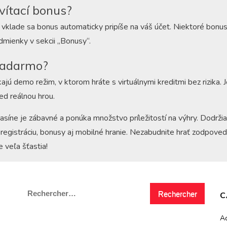
vítací bonus?
m vklade sa bonus automaticky pripíše na váš účet. Niektoré bonu
dmienky v sekcii „Bonusy“.
zadarmo?
jú demo režim, v ktorom hráte s virtuálnymi kreditmi bez rizika. 
ed reálnou hrou.
asíne je zábavné a ponúka množstvo príležitostí na výhry. Dodrži
 registráciu, bonusy aj mobilné hranie. Nezabudnite hrať zodpoved
e veľa šťastia!
Rechercher :
C
Ac