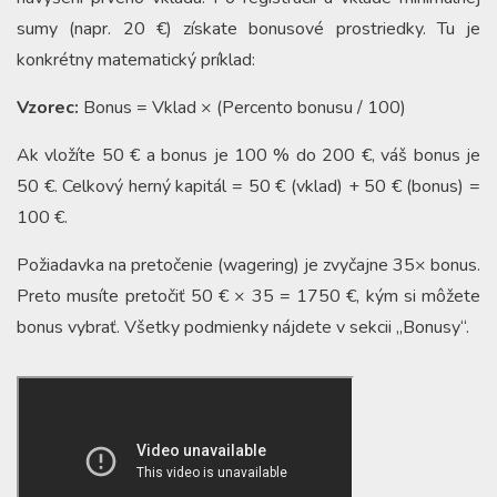
sumy (napr. 20 €) získate bonusové prostriedky. Tu je
konkrétny matematický príklad:
Vzorec:
Bonus = Vklad × (Percento bonusu / 100)
Ak vložíte 50 € a bonus je 100 % do 200 €, váš bonus je
50 €. Celkový herný kapitál = 50 € (vklad) + 50 € (bonus) =
100 €.
Požiadavka na pretočenie (wagering) je zvyčajne 35× bonus.
Preto musíte pretočiť 50 € × 35 = 1750 €, kým si môžete
bonus vybrať. Všetky podmienky nájdete v sekcii „Bonusy“.