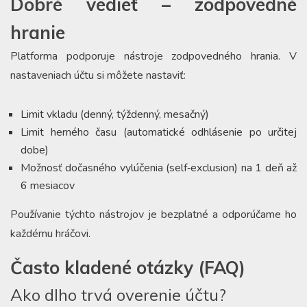
Dobré vedieť – zodpovedné
hranie
Platforma podporuje nástroje zodpovedného hrania. V
nastaveniach účtu si môžete nastaviť:
Limit vkladu (denný, týždenný, mesačný)
Limit herného času (automatické odhlásenie po určitej
dobe)
Možnosť dočasného vylúčenia (self‑exclusion) na 1 deň až
6 mesiacov
Používanie týchto nástrojov je bezplatné a odporúčame ho
každému hráčovi.
Často kladené otázky (FAQ)
Ako dlho trvá overenie účtu?