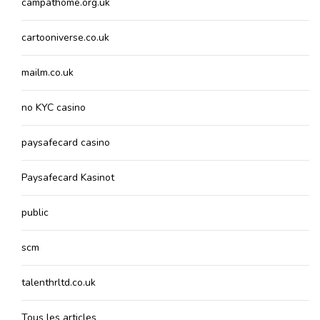
campathome.org.uk
cartooniverse.co.uk
mailm.co.uk
no KYC casino
paysafecard casino
Paysafecard Kasinot
public
scm
talenthrltd.co.uk
Tous les articles