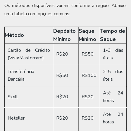
Os métodos disponíveis variam conforme a região. Abaixo,
uma tabela com opções comuns:
Depósito
Saque
Tempo de
Método
Mínimo
Mínimo
Saque
Cartão de Crédito
1-3 dias
R$20
R$50
(Visa/Mastercard)
úteis
Transferência
3-5 dias
R$50
R$100
Bancária
úteis
Até 24
Skrill
R$20
R$20
horas
Até 24
Neteller
R$20
R$20
horas