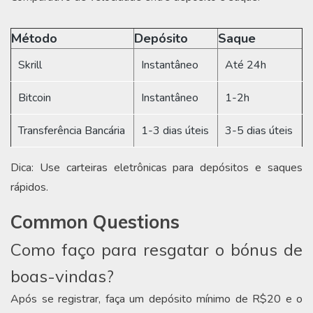
Método
Depósito
Saque
Skrill
Instantâneo
Até 24h
Bitcoin
Instantâneo
1-2h
Transferência Bancária
1-3 dias úteis
3-5 dias úteis
Dica: Use carteiras eletrônicas para depósitos e saques
rápidos.
Common Questions
Como faço para resgatar o bónus de
boas-vindas?
Após se registrar, faça um depósito mínimo de R$20 e o