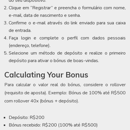
do seu dispositivo.
Clique em “Registrar” e preencha o formulário com nome,
e-mail, data de nascimento e senha.
Confirme o e-mail através do link enviado para sua caixa
de entrada.
Faça login e complete o perfil com dados pessoais
(endereço, telefone).
Selecione um método de depósito e realize o primeiro
depósito para ativar o bónus de boas-vindas.
Calculating Your Bonus
Para calcular o valor real do bónus, considere o rollover
(requisito de aposta). Exemplo: Bónus de 100% até R$500
com rollover 40x (bónus + depósito).
Depósito: R$200
Bónus recebido: R$200 (100% até R$500)