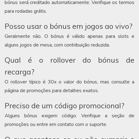
bónus será creditado automaticamente. Verifique os termos
para rodadas grátis.
Posso usar o bónus em jogos ao vivo?
Geralmente não. O bónus é válido apenas para slots e
alguns jogos de mesa, com contribuição reduzida.
Qual é o rollover do bónus de
recarga?
O rollover típico é 30x o valor do bónus, mas consulte a
página de promoções para detalhes exatos.
Preciso de um código promocional?
Alguns bónus exigem código. Verifique a seção de
promoções ou entre em contato com o suporte.