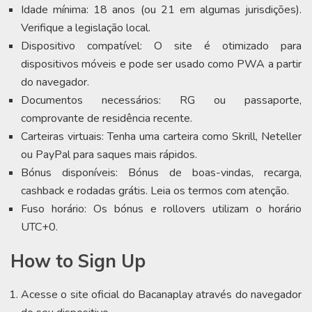
Idade mínima: 18 anos (ou 21 em algumas jurisdições).
Verifique a legislação local.
Dispositivo compatível: O site é otimizado para
dispositivos móveis e pode ser usado como PWA a partir
do navegador.
Documentos necessários: RG ou passaporte,
comprovante de residência recente.
Carteiras virtuais: Tenha uma carteira como Skrill, Neteller
ou PayPal para saques mais rápidos.
Bónus disponíveis: Bónus de boas-vindas, recarga,
cashback e rodadas grátis. Leia os termos com atenção.
Fuso horário: Os bónus e rollovers utilizam o horário
UTC+0.
How to Sign Up
Acesse o site oficial do Bacanaplay através do navegador