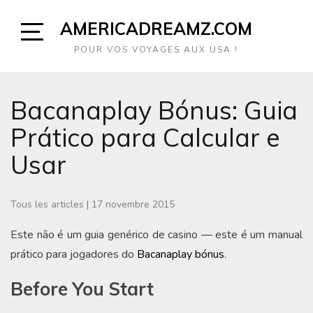
Skip
AMERICADREAMZ.COM
to
content
Open
POUR VOS VOYAGES AUX USA !
Sidebar
Bacanaplay Bónus: Guia
Prático para Calcular e
Usar
Tous les articles
|
17 novembre 2015
Este não é um guia genérico de casino — este é um manual
prático para jogadores do
Bacanaplay bónus
.
Before You Start