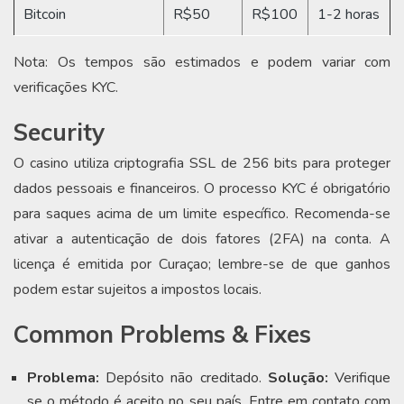
Bitcoin
R$50
R$100
1-2 horas
Nota: Os tempos são estimados e podem variar com
verificações KYC.
Security
O casino utiliza criptografia SSL de 256 bits para proteger
dados pessoais e financeiros. O processo KYC é obrigatório
para saques acima de um limite específico. Recomenda-se
ativar a autenticação de dois fatores (2FA) na conta. A
licença é emitida por Curaçao; lembre-se de que ganhos
podem estar sujeitos a impostos locais.
Common Problems & Fixes
Problema:
Depósito não creditado.
Solução:
Verifique
se o método é aceito no seu país. Entre em contato com