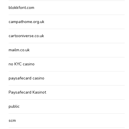
blokkfont.com
campathome.org.uk
cartooniverse.co.uk
mailm.co.uk
no KYC casino
paysafecard casino
Paysafecard Kasinot
public
scm