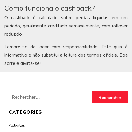
Como funciona o cashback?
O cashback é calculado sobre perdas líquidas em um
período, geralmente creditado semanalmente, com rollover
reduzido.
Lembre-se de jogar com responsabilidade. Este guia é
informativo e não substitui a leitura dos termos oficiais. Boa
sorte e divirta-se!
Rechercher :
CATÉGORIES
Activités