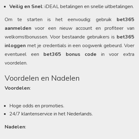
Veilig en Snel
: iDEAL betalingen en snelle uitbetalingen.
Om te starten is het eenvoudig: gebruik
bet365
aanmelden
voor een nieuw account en profiteer van
welkomstbonussen. Voor bestaande gebruikers is
bet365
inloggen
met je credentials in een oogwenk gebeurd. Voer
eventueel een
bet365 bonus code
in voor extra
voordelen.
Voordelen en Nadelen
Voordelen
:
Hoge odds en promoties.
24/7 klantenservice in het Nederlands.
Nadelen
: