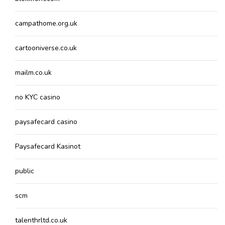
campathome.org.uk
cartooniverse.co.uk
mailm.co.uk
no KYC casino
paysafecard casino
Paysafecard Kasinot
public
scm
talenthrltd.co.uk