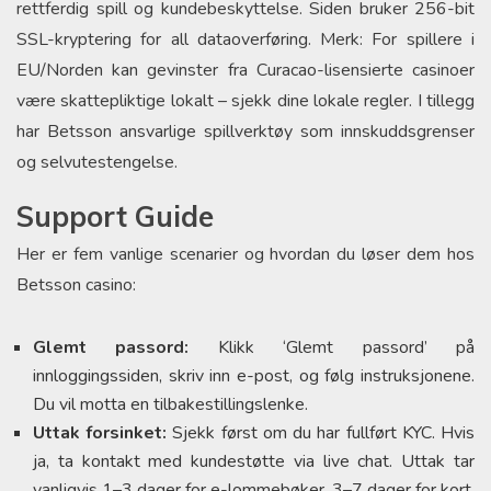
rettferdig spill og kundebeskyttelse. Siden bruker 256-bit
SSL-kryptering for all dataoverføring. Merk: For spillere i
EU/Norden kan gevinster fra Curacao-lisensierte casinoer
være skattepliktige lokalt – sjekk dine lokale regler. I tillegg
har Betsson ansvarlige spillverktøy som innskuddsgrenser
og selvutestengelse.
Support Guide
Her er fem vanlige scenarier og hvordan du løser dem hos
Betsson casino:
Glemt passord:
Klikk ‘Glemt passord’ på
innloggingssiden, skriv inn e-post, og følg instruksjonene.
Du vil motta en tilbakestillingslenke.
Uttak forsinket:
Sjekk først om du har fullført KYC. Hvis
ja, ta kontakt med kundestøtte via live chat. Uttak tar
vanligvis 1–3 dager for e-lommebøker, 3–7 dager for kort.