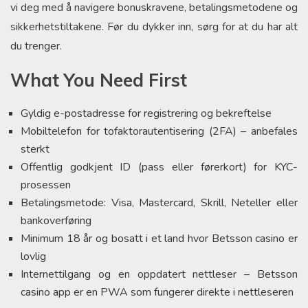
vi deg med å navigere bonuskravene, betalingsmetodene og
sikkerhetstiltakene. Før du dykker inn, sørg for at du har alt
du trenger.
What You Need First
Gyldig e-postadresse for registrering og bekreftelse
Mobiltelefon for tofaktorautentisering (2FA) – anbefales
sterkt
Offentlig godkjent ID (pass eller førerkort) for KYC-
prosessen
Betalingsmetode: Visa, Mastercard, Skrill, Neteller eller
bankoverføring
Minimum 18 år og bosatt i et land hvor Betsson casino er
lovlig
Internettilgang og en oppdatert nettleser – Betsson
casino app er en PWA som fungerer direkte i nettleseren