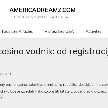
AMERICADREAMZ.COM
POUR VOS VOYAGES AUX USA !
Tous Les Articles
Visitez Les USA
Activités
casino vodnik: od registraci
oût 2018
ny online casino, take five minutes to read this checklist — it c
dniku boste izvedeli, kako izkoristiti bitstarz code, pravilno izrač
ke.