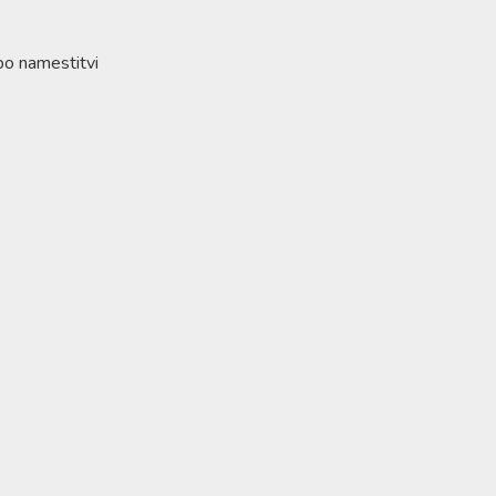
po namestitvi
.