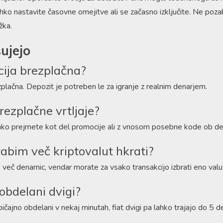
hko nastavite časovne omejitve ali se začasno izključite. Ne pozab
žka.
šujejo
acija brezplačna?
ezplačna. Depozit je potreben le za igranje z realnim denarjem.
ezplačne vrtljaje?
ahko prejmete kot del promocije ali z vnosom posebne kode ob de
rabim več kriptovalut hkrati?
več denarnic, vendar morate za vsako transakcijo izbrati eno valu
 obdelani dvigi?
bičajno obdelani v nekaj minutah, fiat dvigi pa lahko trajajo do 5 de