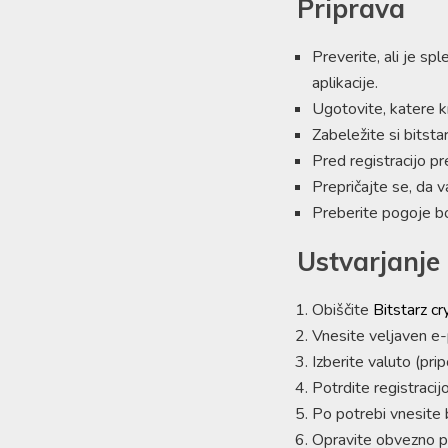
Priprava
Preverite, ali je s
aplikacije.
Ugotovite, katere 
Zabeležite si bitsta
Pred registracijo pr
Prepričajte se, da 
Preberite pogoje b
Ustvarjanje
Obiščite
Bitstarz cr
Vnesite veljaven e-
Izberite valuto (pri
Potrdite registraci
Po potrebi vnesite 
Opravite obvezno p