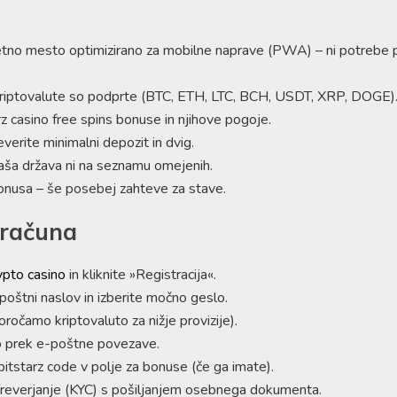
pletno mesto optimizirano za mobilne naprave (PWA) – ni potrebe 
kriptovalute so podprte (BTC, ETH, LTC, BCH, USDT, XRP, DOGE)
rz casino free spins bonuse in njihove pogoje.
everite minimalni depozit in dvig.
vaša država ni na seznamu omejenih.
onusa – še posebej zahteve za stave.
 računa
ypto casino
in kliknite »Registracija«.
poštni naslov in izberite močno geslo.
poročamo kriptovaluto za nižje provizije).
jo prek e-poštne povezave.
bitstarz code v polje za bonuse (če ga imate).
reverjanje (KYC) s pošiljanjem osebnega dokumenta.