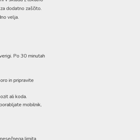
za dodatno zaščito.
no velja.
 verigi. Po 30 minutah
oro in pripravite
zit ali koda.
porabljate mobilnik,
 mesečnega limita