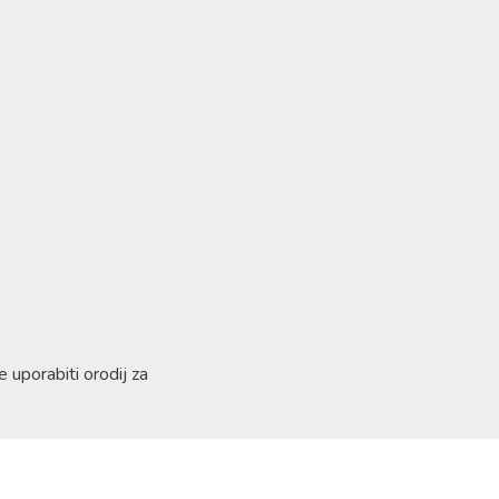
 uporabiti orodij za