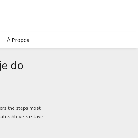
À Propos
je do
overs the steps most
unati zahteve za stave