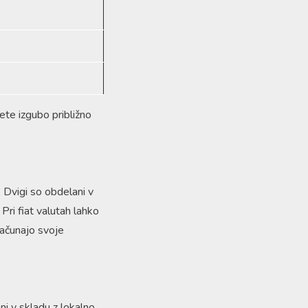
te izgubo približno
. Dvigi so obdelani v
ri fiat valutah lahko
računajo svoje
ni v skladu z lokalno