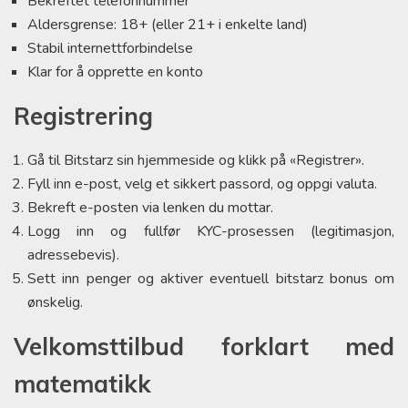
Bekreftet telefonnummer
Aldersgrense: 18+ (eller 21+ i enkelte land)
Stabil internettforbindelse
Klar for å opprette en konto
Registrering
Gå til Bitstarz sin hjemmeside og klikk på «Registrer».
Fyll inn e-post, velg et sikkert passord, og oppgi valuta.
Bekreft e-posten via lenken du mottar.
Logg inn og fullfør KYC-prosessen (legitimasjon,
adressebevis).
Sett inn penger og aktiver eventuell bitstarz bonus om
ønskelig.
Velkomsttilbud forklart med
matematikk