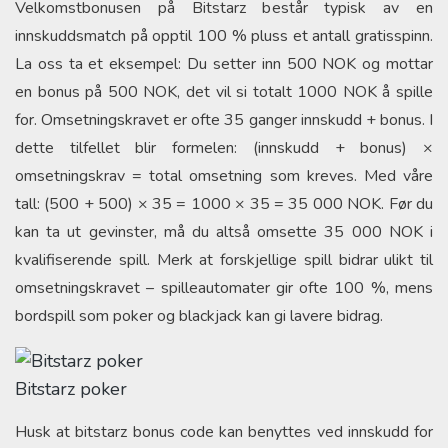
Velkomstbonusen på Bitstarz består typisk av en
innskuddsmatch på opptil 100 % pluss et antall gratisspinn.
La oss ta et eksempel: Du setter inn 500 NOK og mottar
en bonus på 500 NOK, det vil si totalt 1000 NOK å spille
for. Omsetningskravet er ofte 35 ganger innskudd + bonus. I
dette tilfellet blir formelen: (innskudd + bonus) ×
omsetningskrav = total omsetning som kreves. Med våre
tall: (500 + 500) × 35 = 1000 × 35 = 35 000 NOK. Før du
kan ta ut gevinster, må du altså omsette 35 000 NOK i
kvalifiserende spill. Merk at forskjellige spill bidrar ulikt til
omsetningskravet – spilleautomater gir ofte 100 %, mens
bordspill som poker og blackjack kan gi lavere bidrag.
Bitstarz poker
Husk at bitstarz bonus code kan benyttes ved innskudd for