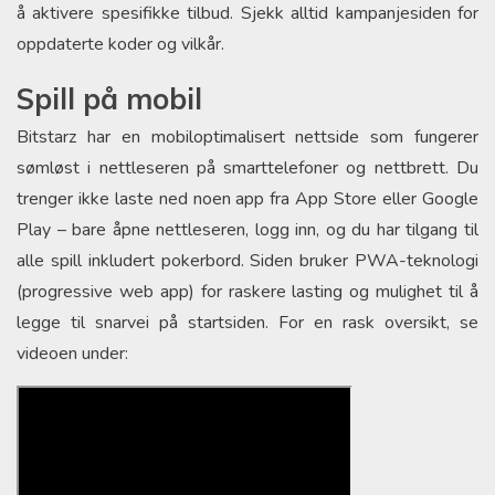
å aktivere spesifikke tilbud. Sjekk alltid kampanjesiden for
oppdaterte koder og vilkår.
Spill på mobil
Bitstarz har en mobiloptimalisert nettside som fungerer
sømløst i nettleseren på smarttelefoner og nettbrett. Du
trenger ikke laste ned noen app fra App Store eller Google
Play – bare åpne nettleseren, logg inn, og du har tilgang til
alle spill inkludert pokerbord. Siden bruker PWA-teknologi
(progressive web app) for raskere lasting og mulighet til å
legge til snarvei på startsiden. For en rask oversikt, se
videoen under: