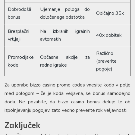
Dobrodošli
Ujemanje pologa do
Običajno 35x
bonus
določenega odstotka
Brezplačni
Na izbranih igralnih
40x dobitek
vrtljaji
avtomatih
Različno
Promocijske
Občasne akcije za
(preverite
kode
redne igralce
pogoje)
Za uporabo bizzo casino promo codes vnesite kodo v polje
med pologom – če je koda veljavna, se bonus samodejno
doda. Ne pozabite, da bizzo casino bonus deluje le ob
izpolnjevanju pogojev, zato vedno preverite rok veljavnosti.
Zaključek