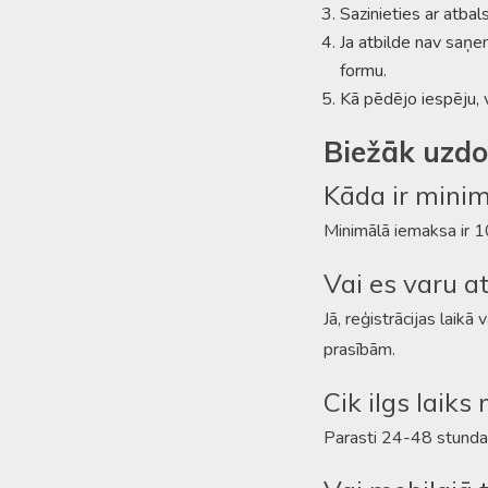
Sazinieties ar atba
Ja atbilde nav saņe
formu.
Kā pēdējo iespēju, 
Biežāk uzdo
Kāda ir mini
Minimālā iemaksa ir 1
Vai es varu a
Jā, reģistrācijas laik
prasībām.
Cik ilgs laiks
Parasti 24-48 stundas,