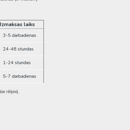
Izmaksas laiks
3-5 darbadienas
24-48 stundas
1-24 stundas
5-7 darbadienas
e rēķini).