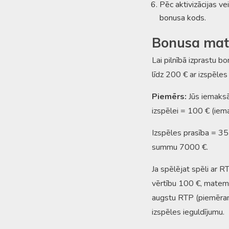
Pēc aktivizācijas v
bonusa kods.
Bonusa mat
Lai pilnībā izprastu 
līdz 200 € ar izspēle
Piemērs:
Jūs iemaksā
izspēlei = 100 € (iem
Izspēles prasība = 35
summu 7000 €.
Ja spēlējat spēli ar 
vērtību 100 €, matemā
augstu RTP (piemēram
izspēles ieguldījumu.