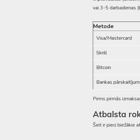
vai 3-5 darbadienas (
Metode
Visa/Mastercard
Skrill
Bitcoin
Bankas pārskaitījum
Pirms pirmās izmaksas 
Atbalsta r
Šeit ir pieci biežākie a