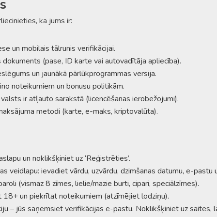
s
iecinieties, ka jums ir:
e un mobilais tālrunis verifikācijai.
 dokuments (pase, ID karte vai autovadītāja apliecība).
ieslēgums un jaunākā pārlūkprogrammas versija.
azino noteikumiem un bonusu politikām.
 valsts ir atļauto sarakstā (licencēšanas ierobežojumi).
maksājuma metodi (karte, e-maks, kriptovalūta).
slapu un noklikšķiniet uz ‘Reģistrēties’.
ijas veidlapu: ievadiet vārdu, uzvārdu, dzimšanas datumu, e-pastu u
aroli (vismaz 8 zīmes, lielie/mazie burti, cipari, speciālzīmes).
t 18+ un piekrītat noteikumiem (atzīmējiet lodziņu).
iju – jūs saņemsiet verifikācijas e-pastu. Noklikšķiniet uz saites, l