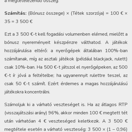
a megtételezendő összeg:
Számítás:
(Bónusz összege) × (Tétek szorzója) = 100 € ×
35 = 3 500 €
Ezt a 3 500 €-t kell fogadási volumenben elérned, mielőtt a
bónusz nyereményeit készpénzre válthatod. A játékok
hozzájárulása eltérő: a nyerőgépek általában 100%-ban
számítanak, míg az asztali játékok (például blackjack, rulett)
csak 10%-ban. Ha 500 €-t játszol el nyerőgépeken, az 500
€-t ír jóvá a feltételbe; ha ugyanennyit rulettre teszel, az
csak 50 €-t számít. Ezért érdemes a magas hozzájárulású
játékokra koncentrálni.
Számoljuk ki a várható veszteséget is. Ha az átlagos RTP
(visszajátszási arány) 96%, akkor minden 100 € megtett tét
után várhatóan 4 € veszteséged keletkezik. A 3 500 €
megtétele esetén a várható veszteség: 3 500 × (1 – 0,96)