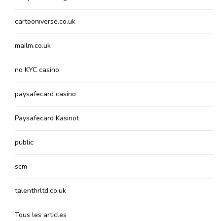
cartooniverse.co.uk
mailm.co.uk
no KYC casino
paysafecard casino
Paysafecard Kasinot
public
scm
talenthrltd.co.uk
Tous les articles