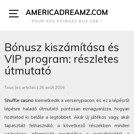
Skip
AMERICADREAMZ.COM
to
content
Open
POUR VOS VOYAGES AUX USA !
Sidebar
Bónusz kiszámítása és
VIP program: részletes
útmutató
Tous les articles
|
26 août 2016
Shuffle casino
kiemelkedik a versenypiacon, és ez a lépésről
lépésre haladó útmutató pontosan elmagyarázza, hogyan
hozhatod ki belőle a legtöbbet. Akár új játékos vagy, akár
tapasztalt felhasználó, a következő részekben minden