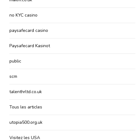
no KYC casino
paysafecard casino
Paysafecard Kasinot
public
scm
talenthrltd.co.uk
Tous les articles
utopia500.org.uk
Visitez les USA