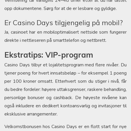
Verifisering tar vanligvis 24–48 timer etter at du har lastet
opp dokumentene. Sørg for at de er lesbare og gyldige.
Er Casino Days tilgjengelig på mobil?
Ja, casinoet har en mobiloptimalisert nettside som fungerer
direkte i nettleseren på smarttelefon og nettbrett.
Ekstratips: VIP-program
Casino Days tilbyr et lojalitetsprogram med flere nivåer. Du
tjener poeng for hvert innsatsbeløp – for eksempel 1 poeng
per 100 kroner omsatt. Etterhvert som du stiger i nivå, får
du bedre fordeler: høyere uttaksgrenser, raskere behandling,
personlige bonuser og cashback. De høyeste nivåene kan
også inkludere en dedikert kontoansvarlig og invitasjoner til
eksklusive arrangementer.
Velkomstbonusen hos Casino Days er en flott start for nye