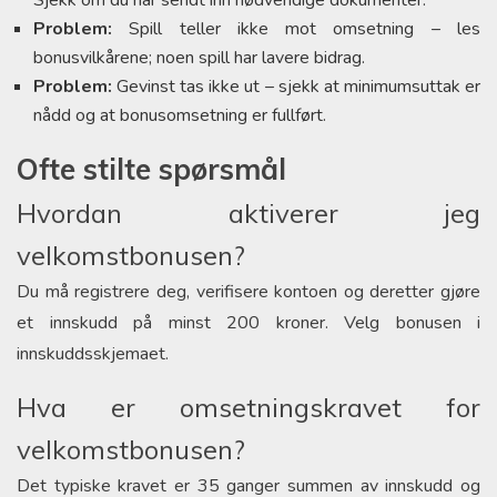
Sjekk om du har sendt inn nødvendige dokumenter.
Problem:
Spill teller ikke mot omsetning – les
bonusvilkårene; noen spill har lavere bidrag.
Problem:
Gevinst tas ikke ut – sjekk at minimumsuttak er
nådd og at bonusomsetning er fullført.
Ofte stilte spørsmål
Hvordan aktiverer jeg
velkomstbonusen?
Du må registrere deg, verifisere kontoen og deretter gjøre
et innskudd på minst 200 kroner. Velg bonusen i
innskuddsskjemaet.
Hva er omsetningskravet for
velkomstbonusen?
Det typiske kravet er 35 ganger summen av innskudd og