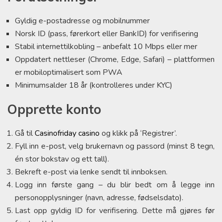
Gyldig e-postadresse og mobilnummer
Norsk ID (pass, førerkort eller BankID) for verifisering
Stabil internettilkobling – anbefalt 10 Mbps eller mer
Oppdatert nettleser (Chrome, Edge, Safari) – plattformen
er mobiloptimalisert som PWA
Minimumsalder 18 år (kontrolleres under KYC)
Opprette konto
Gå til
Casinofriday casino
og klikk på ‘Registrer’.
Fyll inn e-post, velg brukernavn og passord (minst 8 tegn,
én stor bokstav og ett tall).
Bekreft e-post via lenke sendt til innboksen.
Logg inn første gang – du blir bedt om å legge inn
personopplysninger (navn, adresse, fødselsdato).
Last opp gyldig ID for verifisering. Dette må gjøres før