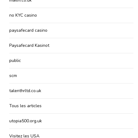
mailm.co.uk
no KYC casino
paysafecard casino
Paysafecard Kasinot
public
scm
talenthrltd.co.uk
Tous les articles
utopia500.org.uk
Visitez les USA