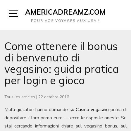
Skip
AMERICADREAMZ.COM
to
content
Open
POUR VOS VOYAGES AUX USA !
Sidebar
Come ottenere il bonus
di benvenuto di
vegasino: guida pratica
per login e gioco
Tous les articles
|
22 octobre 2016
Molti giocatori hanno domande su
Casino vegasino
prima di
depositare il loro primo euro — ecco le risposte oneste. Se
stai cercando informazioni chiare sul vegasino bonus, sul