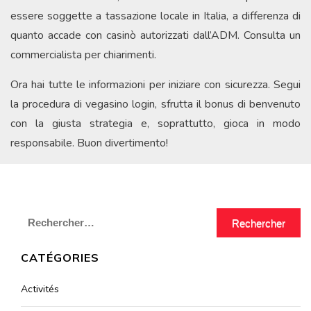
essere soggette a tassazione locale in Italia, a differenza di
quanto accade con casinò autorizzati dall’ADM. Consulta un
commercialista per chiarimenti.
Ora hai tutte le informazioni per iniziare con sicurezza. Segui
la procedura di vegasino login, sfrutta il bonus di benvenuto
con la giusta strategia e, soprattutto, gioca in modo
responsabile. Buon divertimento!
Rechercher :
CATÉGORIES
Activités