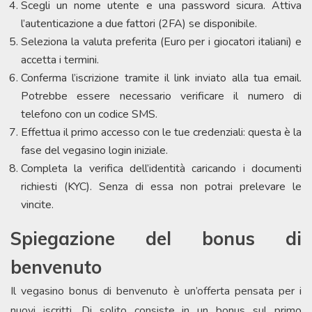
Scegli un nome utente e una password sicura. Attiva
l’autenticazione a due fattori (2FA) se disponibile.
Seleziona la valuta preferita (Euro per i giocatori italiani) e
accetta i termini.
Conferma l’iscrizione tramite il link inviato alla tua email.
Potrebbe essere necessario verificare il numero di
telefono con un codice SMS.
Effettua il primo accesso con le tue credenziali: questa è la
fase del vegasino login iniziale.
Completa la verifica dell’identità caricando i documenti
richiesti (KYC). Senza di essa non potrai prelevare le
vincite.
Spiegazione del bonus di
benvenuto
Il vegasino bonus di benvenuto è un’offerta pensata per i
nuovi iscritti. Di solito consiste in un bonus sul primo