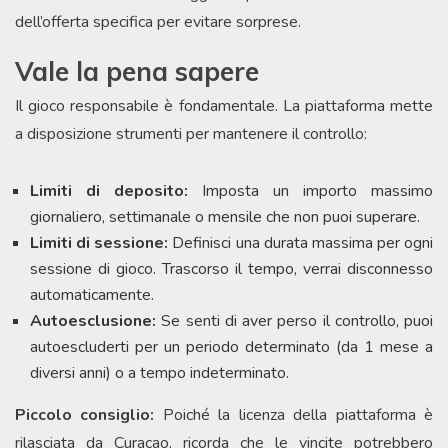
dell’offerta specifica per evitare sorprese.
Vale la pena sapere
Il gioco responsabile è fondamentale. La piattaforma mette
a disposizione strumenti per mantenere il controllo:
Limiti di deposito:
Imposta un importo massimo
giornaliero, settimanale o mensile che non puoi superare.
Limiti di sessione:
Definisci una durata massima per ogni
sessione di gioco. Trascorso il tempo, verrai disconnesso
automaticamente.
Autoesclusione:
Se senti di aver perso il controllo, puoi
autoescluderti per un periodo determinato (da 1 mese a
diversi anni) o a tempo indeterminato.
Piccolo consiglio:
Poiché la licenza della piattaforma è
rilasciata da Curacao, ricorda che le vincite potrebbero