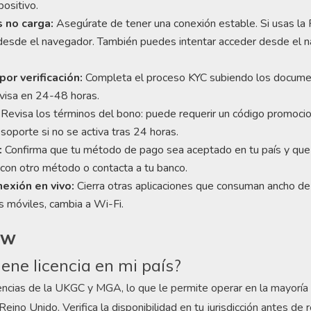
positivo.
 no carga:
Asegúrate de tener una conexión estable. Si usas la
 desde el navegador. También puedes intentar acceder desde el 
or verificación:
Completa el proceso KYC subiendo los documen
isa en 24-48 horas.
Revisa los términos del bono: puede requerir un código promocio
soporte si no se activa tras 24 horas.
:
Confirma que tu método de pago sea aceptado en tu país y que
 con otro método o contacta a tu banco.
exión en vivo:
Cierra otras aplicaciones que consuman ancho de b
os móviles, cambia a Wi-Fi.
ow
iene licencia en mi país?
encias de la UKGC y MGA, lo que le permite operar en la mayoría
eino Unido. Verifica la disponibilidad en tu jurisdicción antes de r