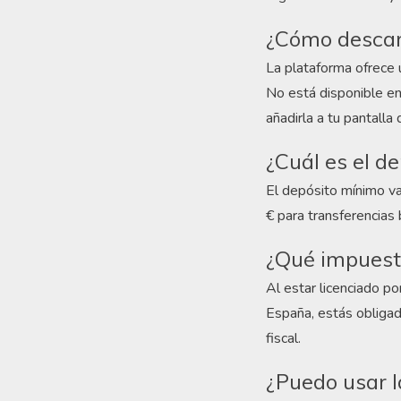
¿Cómo descar
La plataforma ofrece
No está disponible en 
añadirla a tu pantalla d
¿Cuál es el d
El depósito mínimo va
€ para transferencias 
¿Qué impuest
Al estar licenciado p
España, estás obligad
fiscal.
¿Puedo usar 