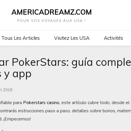
AMERICADREAMZ.COM
POUR VOS VOYAGES AUX USA !
Tous Les Articles
Visitez Les USA
Activités
r PokerStars: guía comple
 y app
t 2018
nfiable para
Pokerstars casino
, este artículo cubre todo, desde el
ncontrarás instrucciones paso a paso, detalles sobre bonos, mate
d. ¡Empecemos!