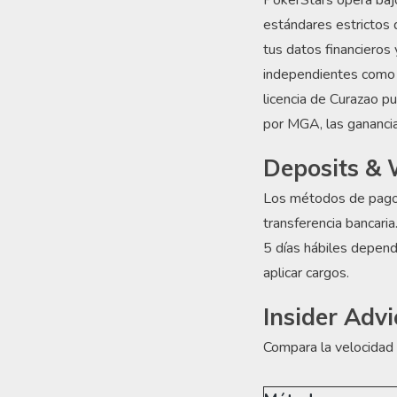
PokerStars opera bajo
estándares estrictos d
tus datos financieros
independientes como 
licencia de Curazao p
por MGA, las ganancias
Deposits &
Los métodos de pago d
transferencia bancari
5 días hábiles depend
aplicar cargos.
Insider Advi
Compara la velocidad 