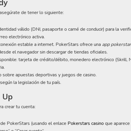
dy
asegúrate de tener lo siguiente:
ntidad válido (DNI, pasaporte o carné de conducir) para la verifi
reo electrónico activa.
conexión estable a internet. PokerStars ofrece una
app pokersta
esde el navegador sin descargar de tiendas oficiales.
onible: tarjeta de crédito/débito, monedero electrónico (Skrill, N
ia.
o sobre apuestas deportivas y juegos de casino.
egún la legislación de tu país.
n Up
a crear tu cuenta:
ial de PokerStars (usando el enlace
Pokerstars casino
que aparece al