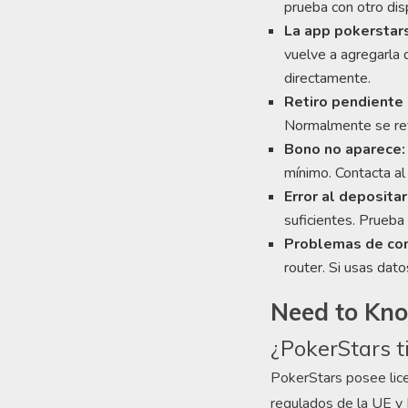
prueba con otro dis
La app pokerstars
vuelve a agregarla
directamente.
Retiro pendiente p
Normalmente se rev
Bono no aparece:
mínimo. Contacta al 
Error al depositar
suficientes. Prueba
Problemas de con
router. Si usas dat
Need to Kn
¿PokerStars t
PokerStars posee lic
regulados de la UE y R