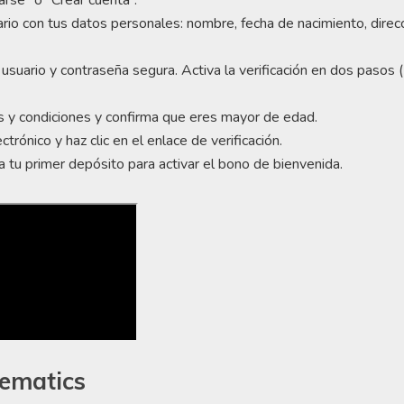
arse” o “Crear cuenta”.
rio con tus datos personales: nombre, fecha de nacimiento, direcc
usuario y contraseña segura. Activa la verificación en dos pasos 
s y condiciones y confirma que eres mayor de edad.
ctrónico y haz clic en el enlace de verificación.
iza tu primer depósito para activar el bono de bienvenida.
ematics