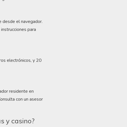
e desde el navegador.
 instrucciones para
os electrónicos, y 20
ador residente en
Consulta con un asesor
s y casino?