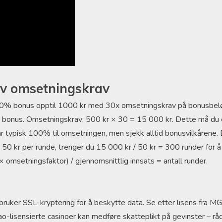
av omsetningskrav
100% bonus opptil 1000 kr med 30x omsetningskrav på bonusbelø
 i bonus. Omsetningskrav: 500 kr × 30 = 15 000 kr. Dette må du 
rar typisk 100% til omsetningen, men sjekk alltid bonusvilkårene.
 50 kr per runde, trenger du 15 000 kr / 50 kr = 300 runder for å
 omsetningsfaktor) / gjennomsnittlig innsats = antall runder.
 bruker SSL-kryptering for å beskytte data. Se etter lisens fra MG
cao-lisensierte casinoer kan medføre skatteplikt på gevinster – r