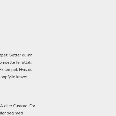
pet. Setter du inn
omsette før uttak.
 Eksempel: Hvis du
 oppfylle kravet.
A eller Curacao. For
ådfør deg med