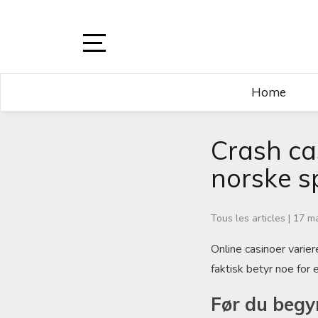
Skip
to
content
Open
Sidebar
Home
Crash cas
norske sp
Tous les articles
|
17 m
Online casinoer vari
faktisk betyr noe for 
Før du begy