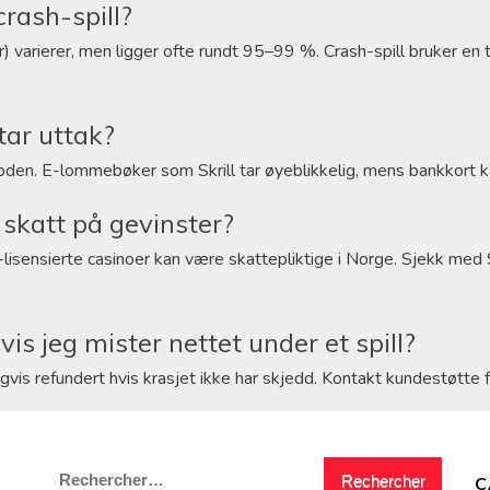
crash-spill?
 varierer, men ligger ofte rundt 95–99 %. Crash-spill bruker en t
tar uttak?
den. E-lommebøker som Skrill tar øyeblikkelig, mens bankkort k
 skatt på gevinster?
-lisensierte casinoer kan være skattepliktige i Norge. Sjekk med 
vis jeg mister nettet under et spill?
ligvis refundert hvis krasjet ikke har skjedd. Kontakt kundestøtte f
Rechercher :
C