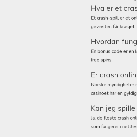
Hva er et cras
Et crash-spill er et on
gevinsten før krasjet.
Hvordan fung
En bonus code er en k
free spins.
Er crash onlin
Norske myndigheter re
casinoet har en gyldig
Kan jeg spille
Ja, de fleste crash o
som fungerer i nettle