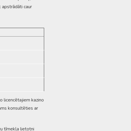
k apstrādāti caur
o licencētajiem kazino
cams konsultēties ar
u tīmekļa lietotni