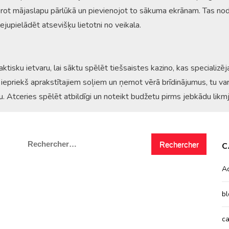
rot mājaslapu pārlūkā un pievienojot to sākuma ekrānam. Tas nodr
jupielādēt atsevišķu lietotni no veikala.
aktisku ietvaru, lai sāktu spēlēt tiešsaistes kazino, kas specializ
iepriekš aprakstītajiem soļiem un ņemot vērā brīdinājumus, tu vari
u. Atceries spēlēt atbildīgi un noteikt budžetu pirms jebkādu likm
Rechercher :
C
Ac
bl
c