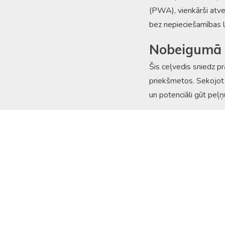
(PWA), vienkārši atve
bez nepieciešamības le
Nobeigumā
Šis ceļvedis sniedz pr
priekšmetos. Sekojot 
un potenciāli gūt peļņ