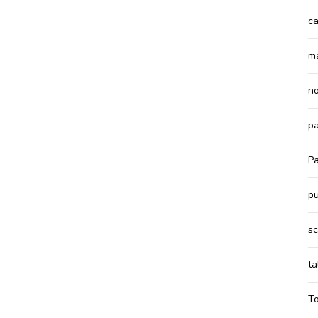
ca
ma
no
pa
Pa
pu
s
ta
To