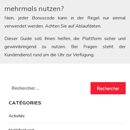
mehrmals nutzen?
Nein, jeder Bonuscode kann in der Regel nur einmal
verwendet werden. Achten Sie auf Ablaufdaten.
Dieser Guide soll Ihnen helfen, die Plattform sicher und
gewinnbringend zu nutzen. Bei Fragen steht der
Kundendienst rund um die Uhr zur Verfügung.
Rechercher :
CATÉGORIES
Activités