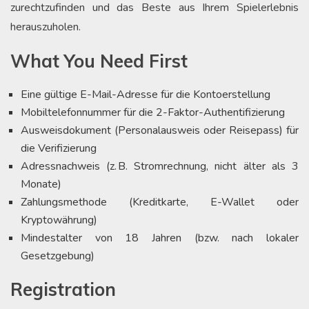
zurechtzufinden und das Beste aus Ihrem Spielerlebnis
herauszuholen.
What You Need First
Eine gültige E-Mail-Adresse für die Kontoerstellung
Mobiltelefonnummer für die 2-Faktor-Authentifizierung
Ausweisdokument (Personalausweis oder Reisepass) für
die Verifizierung
Adressnachweis (z. B. Stromrechnung, nicht älter als 3
Monate)
Zahlungsmethode (Kreditkarte, E-Wallet oder
Kryptowährung)
Mindestalter von 18 Jahren (bzw. nach lokaler
Gesetzgebung)
Registration