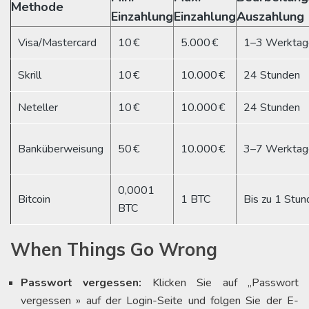
Methode
Einzahlung
Einzahlung
Auszahlung
Visa/Mastercard
10 €
5.000 €
1–3 Werktag
Skrill
10 €
10.000 €
24 Stunden
Neteller
10 €
10.000 €
24 Stunden
Banküberweisung
50 €
10.000 €
3–7 Werktag
0,0001
Bitcoin
1 BTC
Bis zu 1 Stun
BTC
When Things Go Wrong
Passwort vergessen:
Klicken Sie auf „Passwort
vergessen » auf der Login-Seite und folgen Sie der E-