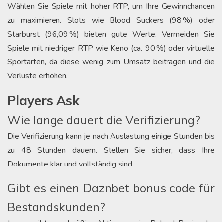
Wählen Sie Spiele mit hoher RTP, um Ihre Gewinnchancen
zu maximieren. Slots wie Blood Suckers (98 %) oder
Starburst (96,09 %) bieten gute Werte. Vermeiden Sie
Spiele mit niedriger RTP wie Keno (ca. 90 %) oder virtuelle
Sportarten, da diese wenig zum Umsatz beitragen und die
Verluste erhöhen.
Players Ask
Wie lange dauert die Verifizierung?
Die Verifizierung kann je nach Auslastung einige Stunden bis
zu 48 Stunden dauern. Stellen Sie sicher, dass Ihre
Dokumente klar und vollständig sind.
Gibt es einen Daznbet bonus code für
Bestandskunden?