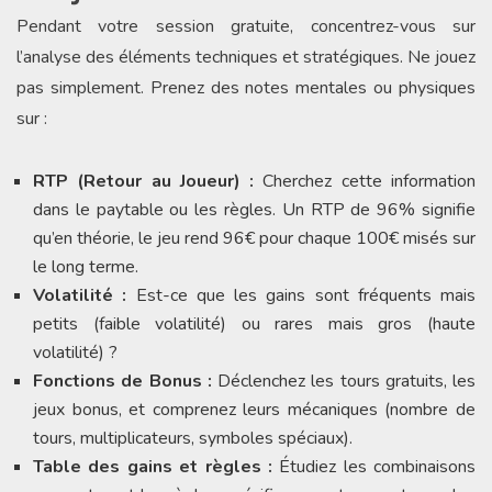
Pendant votre session gratuite, concentrez-vous sur
l’analyse des éléments techniques et stratégiques. Ne jouez
pas simplement. Prenez des notes mentales ou physiques
sur :
RTP (Retour au Joueur) :
Cherchez cette information
dans le paytable ou les règles. Un RTP de 96% signifie
qu’en théorie, le jeu rend 96€ pour chaque 100€ misés sur
le long terme.
Volatilité :
Est-ce que les gains sont fréquents mais
petits (faible volatilité) ou rares mais gros (haute
volatilité) ?
Fonctions de Bonus :
Déclenchez les tours gratuits, les
jeux bonus, et comprenez leurs mécaniques (nombre de
tours, multiplicateurs, symboles spéciaux).
Table des gains et règles :
Étudiez les combinaisons