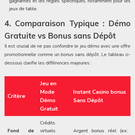
gagnantes et les règles spécifiques, notamment pour les
jeux de table.
4. Comparaison Typique : Démo
Gratuite vs Bonus sans Dépôt
Il est crucial de ne pas confondre le jeu démo avec une offre
promotionnelle comme un bonus sans dépôt. Le tableau ci-
dessous clarifie les différences majeures :
Jeu en
Mode
Instant Casino bonus
Critère
Démo
Sans Dépôt
Gratuit
Crédits
Fond de
virtuels
Argent bonus réel (ex: