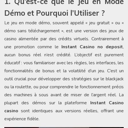
1. Qu’est-ce que le Jeu en Mode
Démo et Pourquoi l’Utiliser ?
Le jeu en mode démo, souvent appelé « jeu gratuit » ou «
démo sans téléchargement », est une version des jeux de
casino alimentée par des crédits virtuels. Contrairement à
une promotion comme le
Instant Casino no deposit
,
aucun bonus réel n’est crédité. L’objectif est purement
éducatif : vous familiariser avec les règles, les interfaces, les
fonctionnalités de bonus et la volatilité d’un jeu. C’est un
outil crucial pour développer des stratégies sur le blackjack
ou la roulette, ou pour comprendre le fonctionnement précis
des machines à sous avant de miser de l’argent réel. La
plupart des démos sur la plateforme
Instant Casino
casino
sont identiques aux versions réelles, offrant une
expérience fidèle.