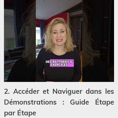
2. Accéder et Naviguer dans les
Démonstrations : Guide Étape
par Étape