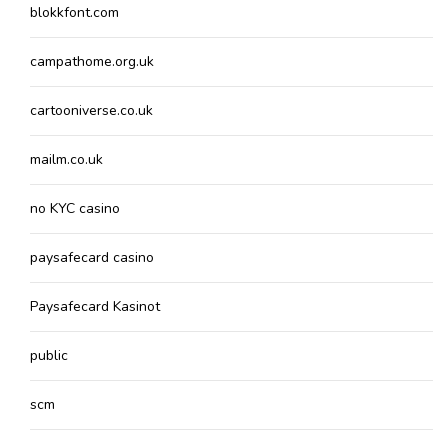
blokkfont.com
campathome.org.uk
cartooniverse.co.uk
mailm.co.uk
no KYC casino
paysafecard casino
Paysafecard Kasinot
public
scm