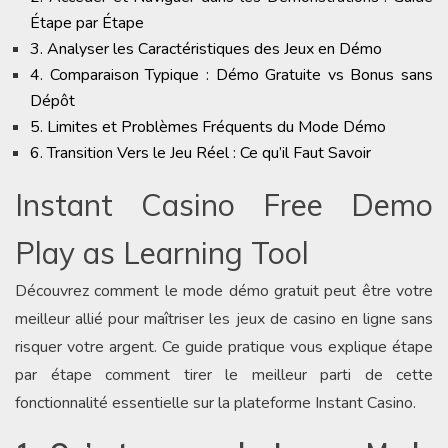
Étape par Étape
3. Analyser les Caractéristiques des Jeux en Démo
4. Comparaison Typique : Démo Gratuite vs Bonus sans
Dépôt
5. Limites et Problèmes Fréquents du Mode Démo
6. Transition Vers le Jeu Réel : Ce qu’il Faut Savoir
Instant Casino Free Demo
Play as Learning Tool
Découvrez comment le mode démo gratuit peut être votre
meilleur allié pour maîtriser les jeux de casino en ligne sans
risquer votre argent. Ce guide pratique vous explique étape
par étape comment tirer le meilleur parti de cette
fonctionnalité essentielle sur la plateforme Instant Casino.