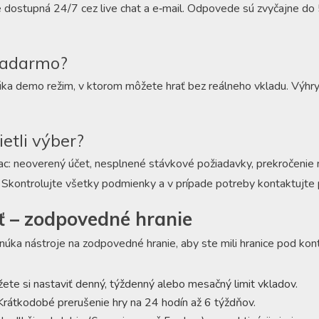
 dostupná 24/7 cez live chat a e‑mail. Odpovede sú zvyčajne do 
zadarmo?
úka demo režim, v ktorom môžete hrať bez reálneho vkladu. Výhr
etli výber?
c: neoverený účet, nesplnené stávkové požiadavky, prekročenie
 Skontrolujte všetky podmienky a v prípade potreby kontaktujte
ť – zodpovedné hranie
úka nástroje na zodpovedné hranie, aby ste mili hranice pod kont
te si nastaviť denný, týždenný alebo mesačný limit vkladov.
rátkodobé prerušenie hry na 24 hodín až 6 týždňov.