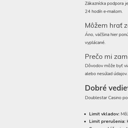
Zákaznícka podpora je
24 hodín e‑mailom.
Môžem hrať 
Áno, väčšina hier pon
vyplácané.
Prečo mi zami
Dôvodov môže byť via
alebo nesúlad údajov.
Dobré vedie
Doublestar Casino pon
Limit vkladov:
Môže
Limit prerušenia:
K