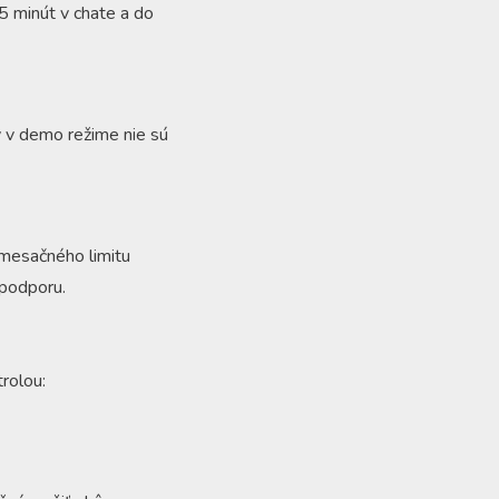
5 minút v chate a do
y v demo režime nie sú
 mesačného limitu
 podporu.
rolou: