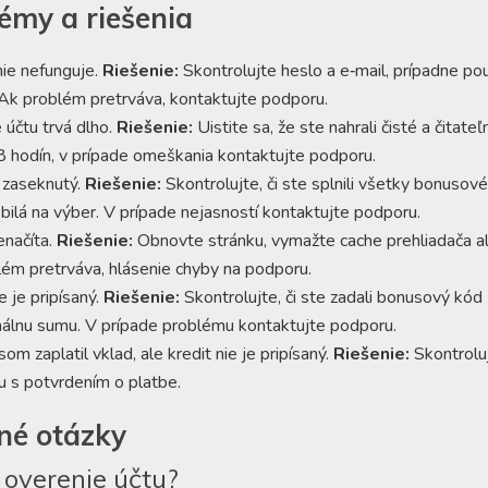
émy a riešenia
nie nefunguje.
Riešenie:
Skontrolujte heslo a e‑mail, prípadne pou
 Ak problém pretrváva, kontaktujte podporu.
účtu trvá dlho.
Riešenie:
Uistite sa, že ste nahrali čisté a čitat
8 hodín, v prípade omeškania kontaktujte podporu.
 zaseknutý.
Riešenie:
Skontrolujte, či ste splnili všetky bonusov
lá na výber. V prípade nejasností kontaktujte podporu.
enačíta.
Riešenie:
Obnovte stránku, vymažte cache prehliadača a
lém pretrváva, hlásenie chyby na podporu.
 je pripísaný.
Riešenie:
Skontrolujte, či ste zadali bonusový kód
málnu sumu. V prípade problému kontaktujte podporu.
om zaplatil vklad, ale kredit nie je pripísaný.
Riešenie:
Skontroluj
u s potvrdením o platbe.
né otázky
 overenie účtu?