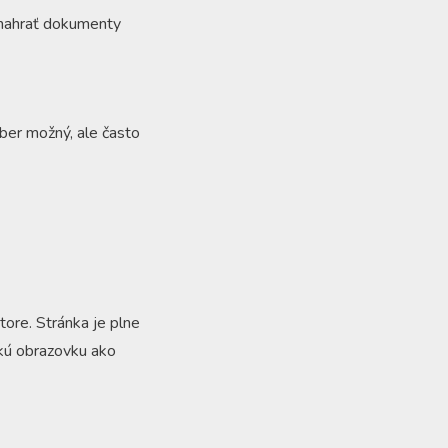
 nahrať dokumenty
ýber možný, ale často
ore. Stránka je plne
skú obrazovku ako