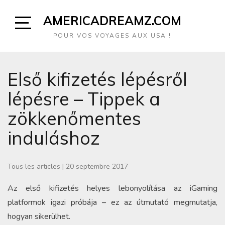
Skip
AMERICADREAMZ.COM
to
content
Open
POUR VOS VOYAGES AUX USA !
Sidebar
Első kifizetés lépésről
lépésre – Tippek a
zökkenőmentes
induláshoz
Tous les articles
|
20 septembre 2017
Az első kifizetés helyes lebonyolítása az iGaming
platformok igazi próbája – ez az útmutató megmutatja,
hogyan sikerülhet.