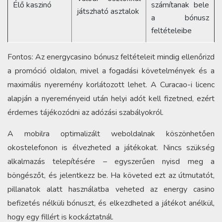
Élő kaszinó
számítanak bele
játszható asztalok
a bónusz
feltételeibe
Fontos: Az energycasino bónusz feltételeit mindig ellenőrizd
a promóció oldalon, mivel a fogadási követelmények és a
maximális nyeremény korlátozott lehet. A Curacao-i licenc
alapján a nyereményeid után helyi adót kell fizetned, ezért
érdemes tájékozódni az adózási szabályokról.
A mobilra optimalizált weboldalnak köszönhetően
okostelefonon is élvezheted a játékokat. Nincs szükség
alkalmazás telepítésére – egyszerűen nyisd meg a
böngészőt, és jelentkezz be. Ha követed ezt az útmutatót,
pillanatok alatt használatba veheted az energy casino
befizetés nélküli bónuszt, és elkezdheted a játékot anélkül,
hogy egy fillért is kockáztatnál.