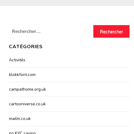
Rechercher :
CATÉGORIES
Activités
blokkfont.com
campathome.org.uk
cartooniverse.co.uk
mailm.co.uk
no KYC casino