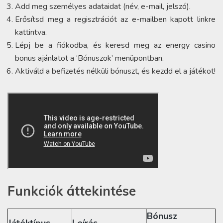
Add meg személyes adataidat (név, e-mail, jelszó).
Erősítsd meg a regisztrációt az e-mailben kapott linkre
kattintva.
Lépj be a fiókodba, és keresd meg az energy casino
bonus ajánlatot a ‘Bónuszok’ menüpontban.
Aktiváld a befizetés nélküli bónuszt, és kezdd el a játékot!
Funkciók áttekintése
Bónusz