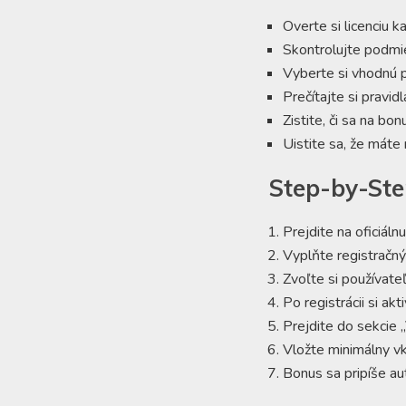
Overte si licenciu k
Skontrolujte podmi
Vyberte si vhodnú p
Prečítajte si pravi
Zistite, či sa na bo
Uistite sa, že máte
Step-by-Ste
Prejdite na oficiáln
Vyplňte registračný
Zvoľte si používate
Po registrácii si ak
Prejdite do sekcie 
Vložte minimálny vk
Bonus sa pripíše au