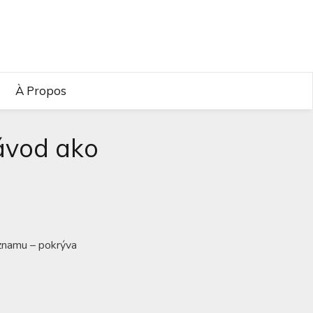
À Propos
ávod ako
oznamu – pokrýva