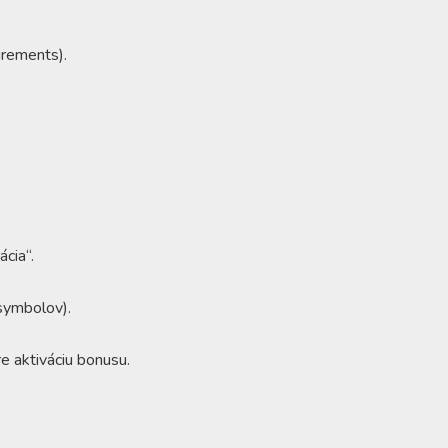
irements).
ácia“.
 symbolov).
e aktiváciu bonusu.