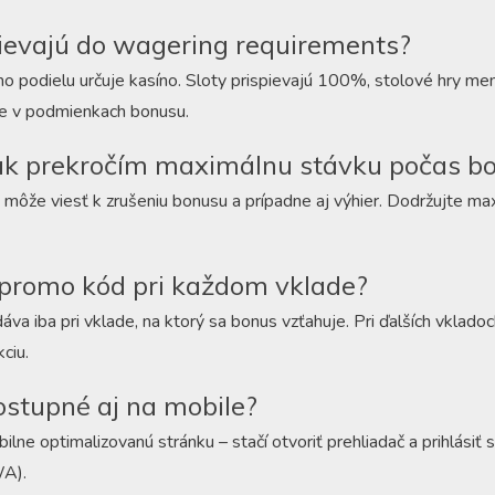
pievajú do wagering requirements?
o podielu určuje kasíno. Sloty prispievajú 100%, stolové hry men
te v podmienkach bonusu.
 ak prekročím maximálnu stávku počas b
ôže viesť k zrušeniu bonusu a prípadne aj výhier. Dodržujte ma
promo kód pri každom vklade?
áva iba pri vklade, na ktorý sa bonus vzťahuje. Pri ďalších vklado
ciu.
ostupné aj na mobile?
ne optimalizovanú stránku – stačí otvoriť prehliadač a prihlásiť s
WA).