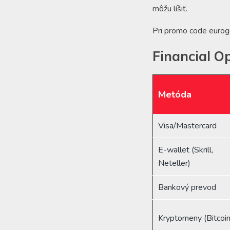
môžu líšiť.
Pri promo code eurogo
Financial O
Metóda
Visa/Mastercard
E-wallet (Skrill,
Neteller)
Bankový prevod
Kryptomeny (Bitcoin