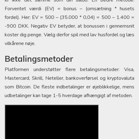
er ikke det samme som din saldo. En bedre metode:
Forventet værdi (EV) = bonus – (omsætning * husets
fordel). Her: EV = 500 – (35.000 * 0,04) = 500 – 1.400 =
-900 DKK. Negativ EV betyder, at bonussen i gennemsnit
koster dig penge. Vælg derfor spil med lav husfordel og læs
vilkårene nøje.
Betalingsmetoder
Platformen understøtter flere betalingsmetoder: Visa,
Mastercard, Skrill, Neteller, bankoverførsel og kryptovaluta
som Bitcoin. De fleste indbetalinger er øjeblikkelige, mens
udbetalinger kan tage 1-5 hverdage afhængigt af metoden.