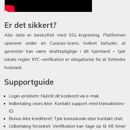
Er det sikkert?
Alle data er beskyttet med SSL-kryptering. Platformen
opererer under en Curacao-licens, hvilket betyder, at
gevinster kan være skattepligtige i dit hjemland – tjek
lokale regler. KYC-verifikation er obligatorisk for at forhindre
hvidvask.
Supportguide
Login-problem: Nulstil dit kodeord via e-mail.
Indbetaling vises ikke: Kontakt support med transaktions-
ID.
Bonus ikke krediteret: Tjek bonuskode eller kontakt chat.
Udbetaling forsinket: Verifikation kan tage op til 48 timer