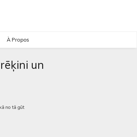
À Propos
rēķini un
 kā no tā gūt