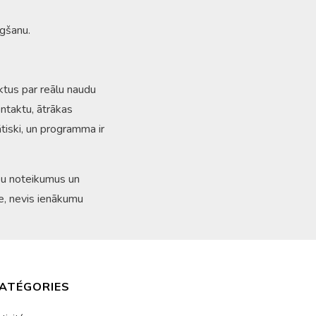
ēgšanu.
ktus par reālu naudu
ntaktu, ātrākas
tiski, un programma ir
su noteikumus un
de, nevis ienākumu
ATÉGORIES