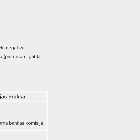
elu negatīvu
bu (piemēram, galda
jas maksa
ama bankas komisija