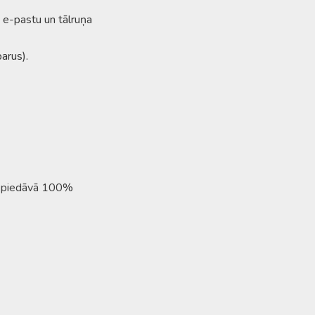
, e-pastu un tālruņa
parus).
ta piedāvā 100%