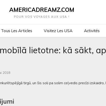
AMERICADREAMZ.COM
POUR VOS VOYAGES AUX USA !
Tous Les Articles
Visitez Les USA
Activités
obīlā lietotne: kā sākt, ap
ai 2018
nkurētspējīgā tirgū, un šis soli pa solim ceļvedis precīzi izskaidro,
ījumi