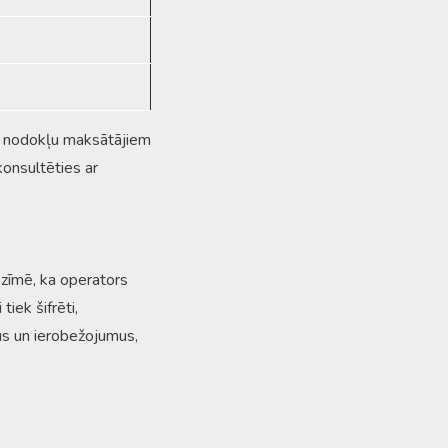
as nodokļu maksātājiem
konsultēties ar
ozīmē, ka operators
iek šifrēti,
kus un ierobežojumus,