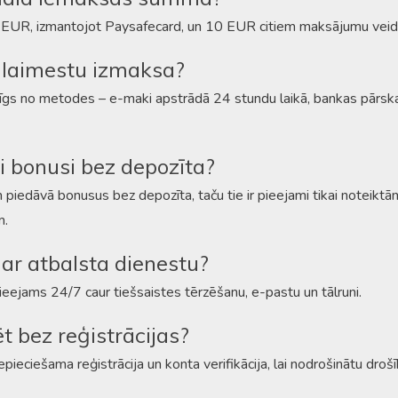
5 EUR, izmantojot Paysafecard, un 10 EUR citiem maksājumu veid
ek laimestu izmaksa?
arīgs no metodes – e-maki apstrādā 24 stundu laikā, bankas pārsk
mi bonusi bez depozīta?
 piedāvā bonusus bez depozīta, taču tie ir pieejami tikai noteiktā
m.
 ar atbalsta dienestu?
ieejams 24/7 caur tiešsaistes tērzēšanu, e-pastu un tālruni.
t bez reģistrācijas?
pieciešama reģistrācija un konta verifikācija, lai nodrošinātu drošī