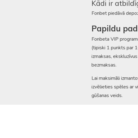
Kādi ir atbildī
Fonbet piedāvā depozī
Papildu pa
Fonbeta VIP programma
(tipiski 1 punkts par
izmaksas, ekskluzīvus
bezmaksas.
Lai maksimāli izmant
izvēlieties spēles ar 
gūšanas veids.