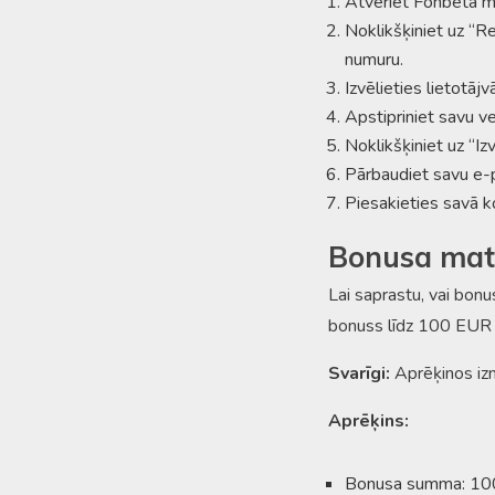
Atveriet Fonbeta m
Noklikšķiniet uz “Re
numuru.
Izvēlieties lietotāj
Apstipriniet savu v
Noklikšķiniet uz “Iz
Pārbaudiet savu e-pa
Piesakieties savā k
Bonusa mat
Lai saprastu, vai bon
bonuss līdz 100 EUR 
Svarīgi:
Aprēķinos iz
Aprēķins:
Bonusa summa: 1