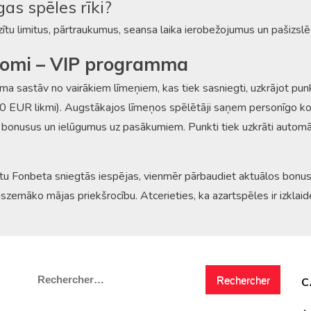
gas spēles rīki?
tu limitus, pārtraukumus, seansa laika ierobežojumus un pašizsl
domi – VIP programma
 sastāv no vairākiem līmeņiem, kas tiek sasniegti, uzkrājot pun
 10 EUR likmi). Augstākajos līmeņos spēlētāji saņem personīgo ko
 bonusus un ielūgumus uz pasākumiem. Punkti tiek uzkrāti automā
otu Fonbeta sniegtās iespējas, vienmēr pārbaudiet aktuālos bonu
viszemāko mājas priekšrocību. Atcerieties, ka azartspēles ir izklai
Rechercher :
C