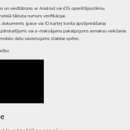
s un viedtālrunis ar Android vai iOS operētājsistēmu.
bilā tālruņa numurs verifikācijai.
 dokuments (pase vai ID karte) konta apstiprināšanai.
s pārskaitījums vai e-maksājumu pakalpojums iemaksu veikšanai.
mobilo datu savienojums stabilai spēlei.
cību:
de