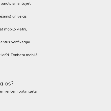
 paroli, izmantojiet
iešams) un veicis
t mobilo vietni,
tus verifikācijai.
 ierīci. Fonbeta mobilā
kalos?
jām ierīcēm optimizēta