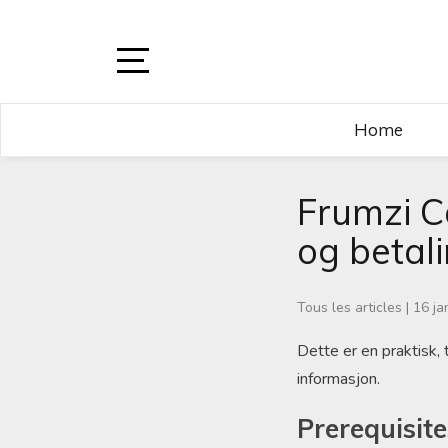
Skip
to
content
Open
Sidebar
Home
Frumzi C
og betal
Tous les articles
|
16 ja
Dette er en praktisk, 
informasjon.
Prerequisite