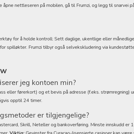
e åpne nettleseren på mobilen, gå til Frumzi, og legg til snarvei p
erktøy for å holde kontroll: Sett daglige, ukentlige eller månedli
for spilløkter. Frumzi tilbyr også selvekskludering via kundestø
ow
iserer jeg kontoen min?
ss eller førerkort) og et bevis på adresse (f.eks. strømregning) u
igvis opptil 24 timer.
ngsmetoder er tilgjengelige?
tercard, Skrill, Neteller og bankoverføring. Minste innskudd er 1
imer.
Viktig:
Gevinster fra Curacao-lisensierte casinoer kan være 