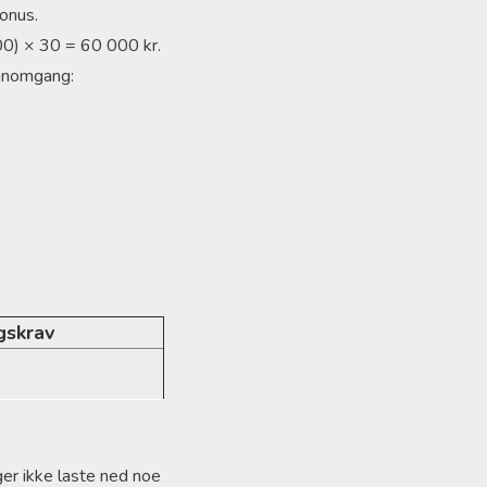
onus.
00) × 30 = 60 000 kr.
ennomgang:
gskrav
er ikke laste ned noe