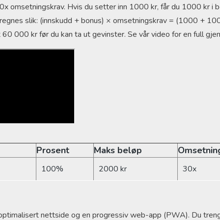
x omsetningskrav. Hvis du setter inn 1000 kr, får du 1000 kr i b
egnes slik: (innskudd + bonus) × omsetningskrav = (1000 + 10
60 000 kr før du kan ta ut gevinster. Se vår video for en full gj
Prosent
Maks beløp
Omsetnin
100%
2000 kr
30x
loptimalisert nettside og en progressiv web-app (PWA). Du treng