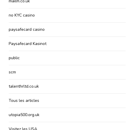
mailm.co.uk
no KYC casino
paysafecard casino
Paysafecard Kasinot
public
scm
talenthrltd.co.uk
Tous les articles
utopia500.org.uk
Visitez les USA