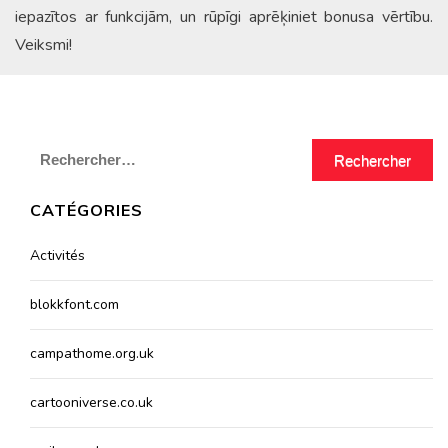
iepazītos ar funkcijām, un rūpīgi aprēķiniet bonusa vērtību.
Veiksmi!
Rechercher :
CATÉGORIES
Activités
blokkfont.com
campathome.org.uk
cartooniverse.co.uk