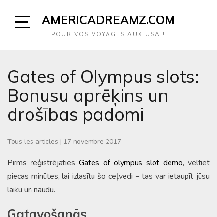
Skip
AMERICADREAMZ.COM
to
content
Open
POUR VOS VOYAGES AUX USA !
Sidebar
Gates of Olympus slots:
Bonusu aprēķins un
drošības padomi
Tous les articles
|
17 novembre 2017
Pirms reģistrējaties
Gates of olympus slot demo
, veltiet
piecas minūtes, lai izlasītu šo ceļvedi – tas var ietaupīt jūsu
laiku un naudu.
Gatavošanās