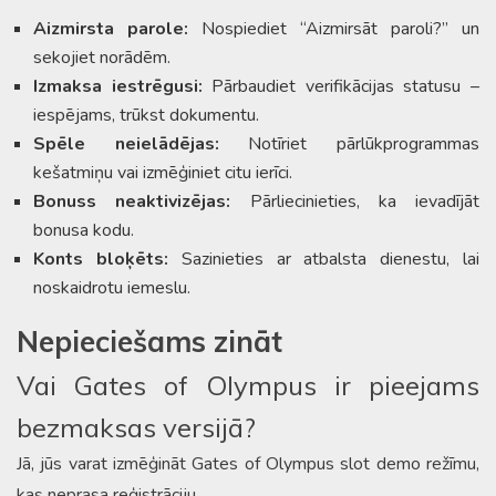
Aizmirsta parole:
Nospiediet “Aizmirsāt paroli?” un
sekojiet norādēm.
Izmaksa iestrēgusi:
Pārbaudiet verifikācijas statusu –
iespējams, trūkst dokumentu.
Spēle neielādējas:
Notīriet pārlūkprogrammas
kešatmiņu vai izmēģiniet citu ierīci.
Bonuss neaktivizējas:
Pārliecinieties, ka ievadījāt
bonusa kodu.
Konts bloķēts:
Sazinieties ar atbalsta dienestu, lai
noskaidrotu iemeslu.
Nepieciešams zināt
Vai Gates of Olympus ir pieejams
bezmaksas versijā?
Jā, jūs varat izmēģināt Gates of Olympus slot demo režīmu,
kas neprasa reģistrāciju.