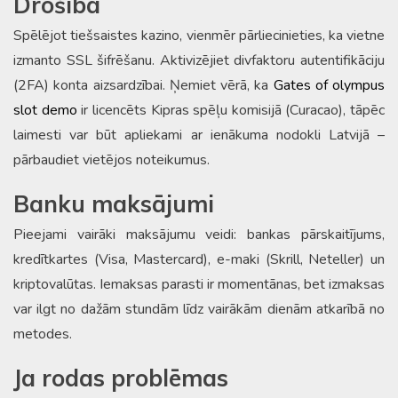
Drošība
Spēlējot tiešsaistes kazino, vienmēr pārliecinieties, ka vietne
izmanto SSL šifrēšanu. Aktivizējiet divfaktoru autentifikāciju
(2FA) konta aizsardzībai. Ņemiet vērā, ka
Gates of olympus
slot demo
ir licencēts Kipras spēļu komisijā (Curacao), tāpēc
laimesti var būt apliekami ar ienākuma nodokli Latvijā –
pārbaudiet vietējos noteikumus.
Banku maksājumi
Pieejami vairāki maksājumu veidi: bankas pārskaitījums,
kredītkartes (Visa, Mastercard), e-maki (Skrill, Neteller) un
kriptovalūtas. Iemaksas parasti ir momentānas, bet izmaksas
var ilgt no dažām stundām līdz vairākām dienām atkarībā no
metodes.
Ja rodas problēmas