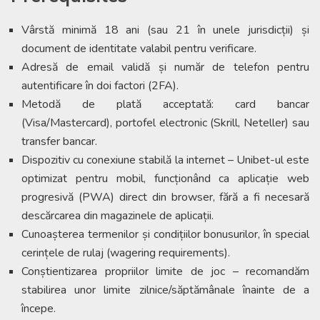
Vârstă minimă 18 ani (sau 21 în unele jurisdicții) și
document de identitate valabil pentru verificare.
Adresă de email validă și număr de telefon pentru
autentificare în doi factori (2FA).
Metodă de plată acceptată: card bancar
(Visa/Mastercard), portofel electronic (Skrill, Neteller) sau
transfer bancar.
Dispozitiv cu conexiune stabilă la internet – Unibet-ul este
optimizat pentru mobil, funcționând ca aplicație web
progresivă (PWA) direct din browser, fără a fi necesară
descărcarea din magazinele de aplicații.
Cunoașterea termenilor și condițiilor bonusurilor, în special
cerințele de rulaj (wagering requirements).
Conștientizarea propriilor limite de joc – recomandăm
stabilirea unor limite zilnice/săptămânale înainte de a
începe.