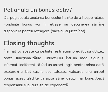
Pot anula un bonus activ?
Da, poți solicita anularea bonusului înainte de a începe rulajul.
Fondurile bonus vor fi retrase, iar depunerea rămâne
disponibilă pentru retragere (dacă nu ai jucat încă).
Closing thoughts
Înarmat cu aceste cunoștințe, ești acum pregătit să utilizezi
toate funcționalitățile Unibet-ului într-un mod sigur și
informat. Indiferent că faci un unibet login pentru prima dată,
explorezi unibet casino sau calculezi valoarea unui unibet
bonus, acest ghid te va ajuta să iei decizii mai bune. Joacă
responsabil și bucură-te de experiență!