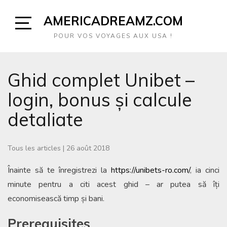
Skip
AMERICADREAMZ.COM
to
content
Open
POUR VOS VOYAGES AUX USA !
Sidebar
Ghid complet Unibet –
login, bonus și calcule
detaliate
Tous les articles
|
26 août 2018
Înainte să te înregistrezi la
https://unibets-ro.com/
, ia cinci
minute pentru a citi acest ghid – ar putea să îți
economisească timp și bani.
Prerequisites