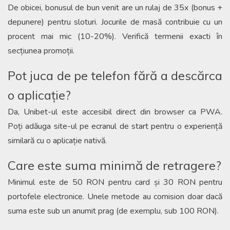
De obicei, bonusul de bun venit are un rulaj de 35x (bonus +
depunere) pentru sloturi. Jocurile de masă contribuie cu un
procent mai mic (10-20%). Verifică termenii exacti în
secțiunea promoții.
Pot juca de pe telefon fără a descărca
o aplicație?
Da, Unibet-ul este accesibil direct din browser ca PWA.
Poți adăuga site-ul pe ecranul de start pentru o experiență
similară cu o aplicație nativă.
Care este suma minimă de retragere?
Minimul este de 50 RON pentru card și 30 RON pentru
portofele electronice. Unele metode au comision doar dacă
suma este sub un anumit prag (de exemplu, sub 100 RON).