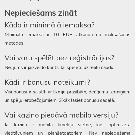
Nepieciešams zināt
Kāda ir minimālā iemaksa?
Minimālā iemaksa ir 10 EUR atkarībā no maksāšanas
metodes.
Vai varu spēlēt bez reģistrācijas?
Nē, jums ir jāizveido konts, lai spēlētu uz reālu naudu.
Kādi ir bonusu noteikumi?
Visi bonusi ir saistīti ar likmju prasībām, derīguma termiņiem
un spēļu ierobežojumiem. Sīkāk lasiet bonusu sadaļā.
Vai kazino piedāvā mobilo versiju?
Jā, kazino ir mobilā tīmekļa vietne, kas optimizēta
viedtālruņiem un planšetdatoriem. Nav nepieciešama