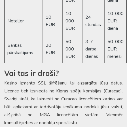
EUR
dienā
10
10 000
10
24
Neteller
000
EUR
EUR
stundas
EUR
dienā
50
3-7
50 000
Bankas
20
000
darba
EUR
pārskaitījums
EUR
EUR
dienas
mēnesī
Vai tas ir droši?
Kazino izmanto SSL šifrēšanu, lai aizsargātu jūsu datus.
Licence tiek izsniegta no Kipras spēļu komisijas (Curacao).
Svarīgi zināt, ka laimesti no Curacao licencētiem kazino var
būt apliekami ar iedzīvotāju ienākuma nodokli jūsu valstī,
atšķirībā no MGA licencētām vietām. Vienmēr
konsultējieties ar nodokļu speciālistu.