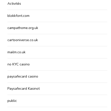
Activités
blokkfont.com
campathome.org.uk
cartooniverse.co.uk
mailm.co.uk
no KYC casino
paysafecard casino
Paysafecard Kasinot
public