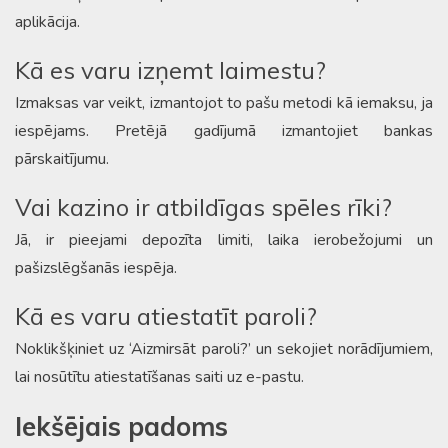
aplikācija.
Kā es varu izņemt laimestu?
Izmaksas var veikt, izmantojot to pašu metodi kā iemaksu, ja
iespējams. Pretējā gadījumā izmantojiet bankas
pārskaitījumu.
Vai kazino ir atbildīgas spēles rīki?
Jā, ir pieejami depozīta limiti, laika ierobežojumi un
pašizslēgšanās iespēja.
Kā es varu atiestatīt paroli?
Noklikšķiniet uz ‘Aizmirsāt paroli?’ un sekojiet norādījumiem,
lai nosūtītu atiestatīšanas saiti uz e-pastu.
Iekšējais padoms