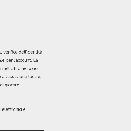
verifica dell’identità
le per l’account. La
i nell’UE o nei paesi
 a tassazione locale,
di giocare.
 elettronici e