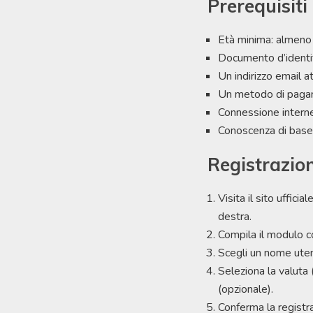
Prerequisiti
Età minima: almeno 1
Documento d’identit
Un indirizzo email at
Un metodo di pagame
Connessione interne
Conoscenza di base d
Registrazio
Visita il sito ufficial
destra.
Compila il modulo co
Scegli un nome uten
Seleziona la valuta 
(opzionale).
Conferma la registraz