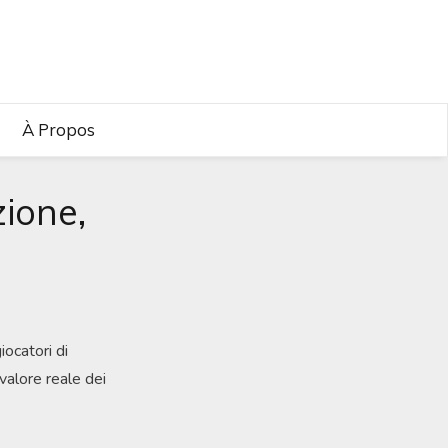
À Propos
zione,
ocatori di
l valore reale dei