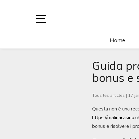
Skip
to
content
Open
Sidebar
Home
Guida pra
bonus e 
Tous les articles
|
17 ja
Questa non è una recen
https://malinacasino.u
bonus e risolvere i pr