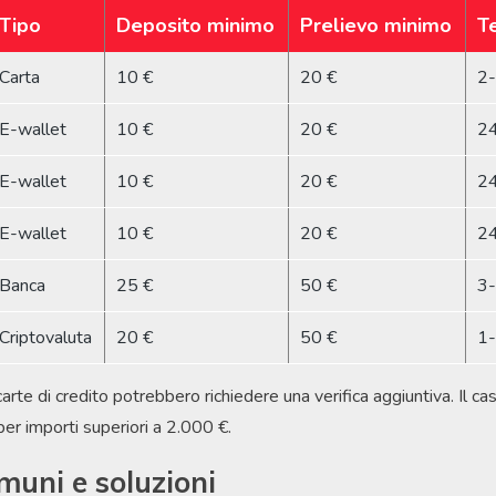
Tipo
Deposito minimo
Prelievo minimo
T
Carta
10 €
20 €
2-
E-wallet
10 €
20 €
24
E-wallet
10 €
20 €
24
E-wallet
10 €
20 €
24
Banca
25 €
50 €
3-
Criptovaluta
20 €
50 €
1-
carte di credito potrebbero richiedere una verifica aggiuntiva. Il cas
er importi superiori a 2.000 €.
muni e soluzioni