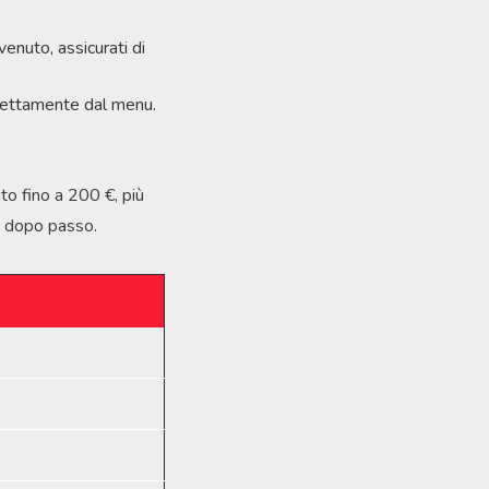
venuto, assicurati di
direttamente dal menu.
to fino a 200 €, più
o dopo passo.