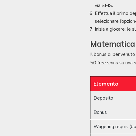
via SMS.
Effettua il primo de
selezionare l’opzion
Inizia a giocare: le
Matematica
Il bonus di benvenuto
50 free spins su una 
Elemento
Deposito
Bonus
Wagering requir. (b