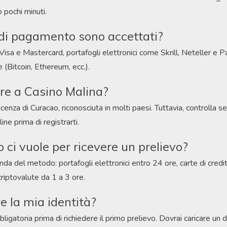
 pochi minuti.
di pagamento sono accettati?
isa e Mastercard, portafogli elettronici come Skrill, Neteller e P
 (Bitcoin, Ethereum, ecc.).
are a Casino Malina?
icenza di Curacao, riconosciuta in molti paesi. Tuttavia, controlla s
ine prima di registrarti.
ci vuole per ricevere un prelievo?
nda del metodo: portafogli elettronici entro 24 ore, carte di credit
criptovalute da 1 a 3 ore.
e la mia identità?
bbligatoria prima di richiedere il primo prelievo. Dovrai caricare u