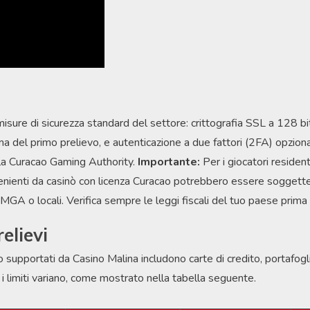
sure di sicurezza standard del settore: crittografia SSL a 128 bit, 
ma del primo prelievo, e autenticazione a due fattori (2FA) opziona
alla Curacao Gaming Authority.
Importante:
Per i giocatori resident
ovenienti da casinò con licenza Curacao potrebbero essere soggette
 MGA o locali. Verifica sempre le leggi fiscali del tuo paese prima 
elievi
supportati da Casino Malina includono carte di credito, portafogli
e i limiti variano, come mostrato nella tabella seguente.