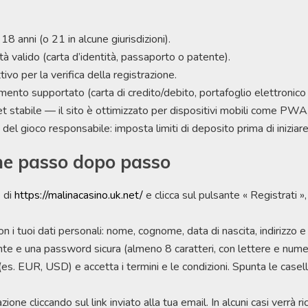
8 anni (o 21 in alcune giurisdizioni).
à valido (carta d’identità, passaporto o patente).
tivo per la verifica della registrazione.
nto supportato (carta di credito/debito, portafoglio elettronico o
t stabile — il sito è ottimizzato per dispositivi mobili come PWA,
el gioco responsabile: imposta limiti di deposito prima di iniziare
ne passo dopo passo
e di
https://malinacasino.uk.net/
e clicca sul pulsante « Registrati »
n i tuoi dati personali: nome, cognome, data di nascita, indirizzo 
te e una password sicura (almeno 8 caratteri, con lettere e numer
(es. EUR, USD) e accetta i termini e le condizioni. Spunta le casel
ione cliccando sul link inviato alla tua email. In alcuni casi verrà 