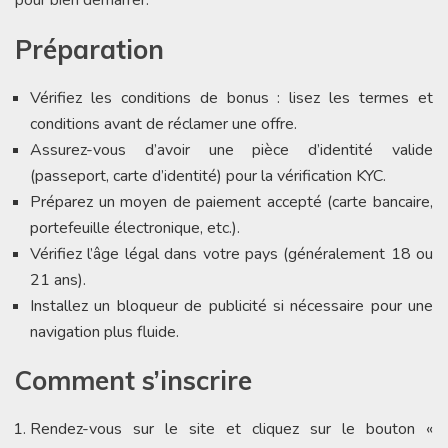
pour bien démarrer.
Préparation
Vérifiez les conditions de bonus : lisez les termes et
conditions avant de réclamer une offre.
Assurez-vous d’avoir une pièce d’identité valide
(passeport, carte d’identité) pour la vérification KYC.
Préparez un moyen de paiement accepté (carte bancaire,
portefeuille électronique, etc.).
Vérifiez l’âge légal dans votre pays (généralement 18 ou
21 ans).
Installez un bloqueur de publicité si nécessaire pour une
navigation plus fluide.
Comment s’inscrire
Rendez-vous sur le site et cliquez sur le bouton «