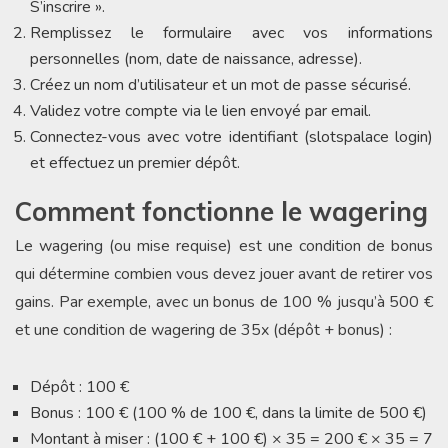
S’inscrire ».
Remplissez le formulaire avec vos informations
personnelles (nom, date de naissance, adresse).
Créez un nom d’utilisateur et un mot de passe sécurisé.
Validez votre compte via le lien envoyé par email.
Connectez-vous avec votre identifiant (slotspalace login)
et effectuez un premier dépôt.
Comment fonctionne le wagering
Le wagering (ou mise requise) est une condition de bonus
qui détermine combien vous devez jouer avant de retirer vos
gains. Par exemple, avec un bonus de 100 % jusqu’à 500 €
et une condition de wagering de 35x (dépôt + bonus) :
Dépôt : 100 €
Bonus : 100 € (100 % de 100 €, dans la limite de 500 €)
Montant à miser : (100 € + 100 €) × 35 = 200 € × 35 = 7