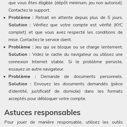
que vous êtes éligible (dépôt minimum, jeu non autorisé).
Contactez le support.
Problème :
Retrait en attente depuis plus de 5 jours.
Solution :
Vérifiez que votre compte est vérifié (KYC
complet) et que vous avez respecté les conditions de
mise. Contactez le service client.
Problème :
Jeu qui se bloque ou se charge lentement.
Solution :
Videz le cache du navigateur ou utilisez une
connexion Internet stable. Si le problème persiste,
essayez un autre navigateur.
Problème :
Demande de documents personnels.
Solution :
Envoyez les documents demandés (pièce
d’identité, justificatif de domicile) dans les formats
acceptés pour débloquer votre compte.
Astuces responsables
Pour jouer de manière responsable, utilisez les outils