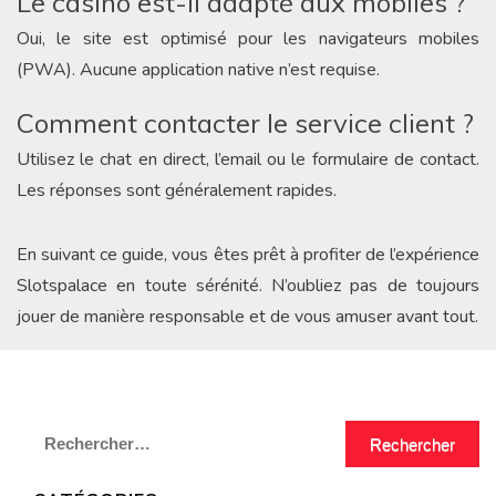
Le casino est-il adapté aux mobiles ?
Oui, le site est optimisé pour les navigateurs mobiles
(PWA). Aucune application native n’est requise.
Comment contacter le service client ?
Utilisez le chat en direct, l’email ou le formulaire de contact.
Les réponses sont généralement rapides.
En suivant ce guide, vous êtes prêt à profiter de l’expérience
Slotspalace en toute sérénité. N’oubliez pas de toujours
jouer de manière responsable et de vous amuser avant tout.
Rechercher :