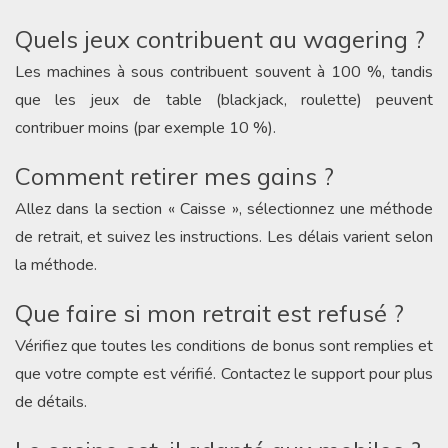
Quels jeux contribuent au wagering ?
Les machines à sous contribuent souvent à 100 %, tandis
que les jeux de table (blackjack, roulette) peuvent
contribuer moins (par exemple 10 %).
Comment retirer mes gains ?
Allez dans la section « Caisse », sélectionnez une méthode
de retrait, et suivez les instructions. Les délais varient selon
la méthode.
Que faire si mon retrait est refusé ?
Vérifiez que toutes les conditions de bonus sont remplies et
que votre compte est vérifié. Contactez le support pour plus
de détails.