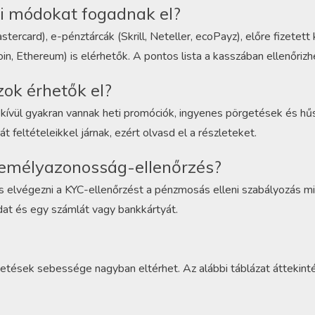
si módokat fogadnak el?
tercard), e-pénztárcák (Skrill, Neteller, ecoPayz), előre fizetett
oin, Ethereum) is elérhetők. A pontos lista a kasszában ellenőrizh
ok érhetők el?
ívül gyakran vannak heti promóciók, ingyenes pörgetések és h
t feltételeikkel járnak, ezért olvasd el a részleteket.
emélyazonosság-ellenőrzés?
es elvégezni a KYC-ellenőrzést a pénzmosás elleni szabályozás mia
dat és egy számlát vagy bankkártyát.
zetések sebessége nagyban eltérhet. Az alábbi táblázat áttekint