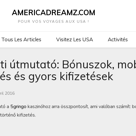
AMERICADREAMZ.COM
POUR VOS VOYAGES AUX USA !
Tous Les Articles
Visitez Les USA
Activités
ti útmutató: Bónuszok, mob
és és gyors kifizetések
ril 2016
ató a
5gringo
kaszinóhoz arra összpontosít, ami valóban számít: b
történő kifizetés.