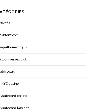
ATÉGORIES
tivités
okkfont.com
ampathome.org.uk
rtooniverse.co.uk
ilm.co.uk
 KYC casino
ysafecard casino
ysafecard Kasinot