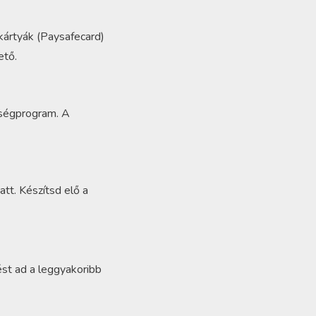
 kártyák (Paysafecard)
ető.
űségprogram. A
tt. Készítsd elő a
ést ad a leggyakoribb