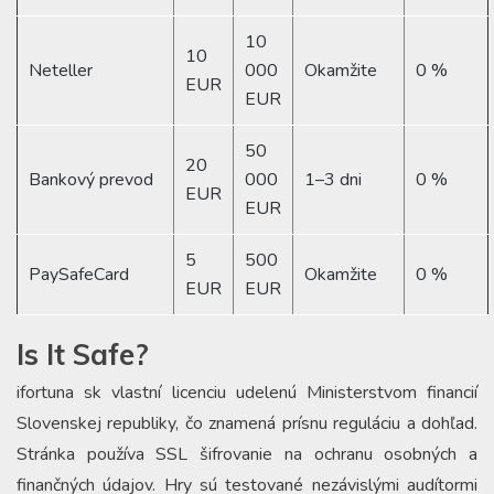
10
10
Neteller
000
Okamžite
0 %
EUR
EUR
50
20
Bankový prevod
000
1–3 dni
0 %
EUR
EUR
5
500
PaySafeCard
Okamžite
0 %
EUR
EUR
Is It Safe?
ifortuna sk vlastní licenciu udelenú Ministerstvom financií
Slovenskej republiky, čo znamená prísnu reguláciu a dohľad.
Stránka používa SSL šifrovanie na ochranu osobných a
finančných údajov. Hry sú testované nezávislými audítormi