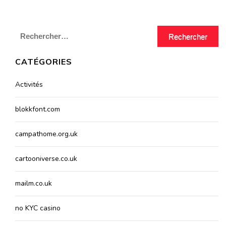
Rechercher :
CATÉGORIES
Activités
blokkfont.com
campathome.org.uk
cartooniverse.co.uk
mailm.co.uk
no KYC casino