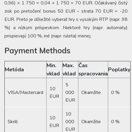
0,96) × 1 750 = 0,04 × 1 750 = 70 EUR. Očakávaný čistý
zisk po pretočení: bonus 50 EUR – strata 70 EUR = -20
EUR. Preto je dôležité vyberať hry s vysokým RTP (napr. 98
%) a nízkym príspevkom. Niektoré hry (napr. automaty)
prispievajú 100 %, iné (napr. ruleta) menej.
Payment Methods
Min.
Max.
Čas
Metóda
Poplatky
vklad
vklad
spracovania
5
10
VISA/Mastercard
000
Okamžite
0 %
EUR
EUR
10
10
Skrill
000
Okamžite
0 %
EUR
EUR