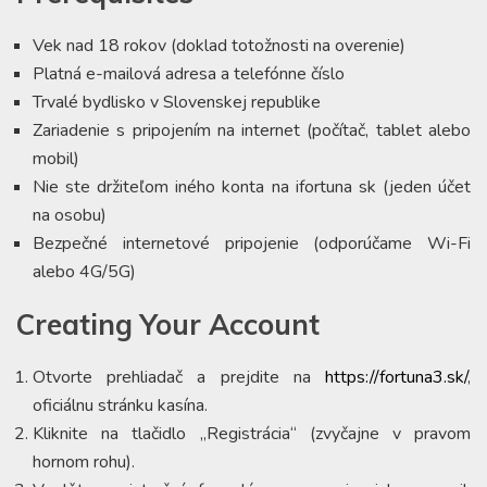
Vek nad 18 rokov (doklad totožnosti na overenie)
Platná e-mailová adresa a telefónne číslo
Trvalé bydlisko v Slovenskej republike
Zariadenie s pripojením na internet (počítač, tablet alebo
mobil)
Nie ste držiteľom iného konta na ifortuna sk (jeden účet
na osobu)
Bezpečné internetové pripojenie (odporúčame Wi-Fi
alebo 4G/5G)
Creating Your Account
Otvorte prehliadač a prejdite na
https://fortuna3.sk/
,
oficiálnu stránku kasína.
Kliknite na tlačidlo „Registrácia“ (zvyčajne v pravom
hornom rohu).