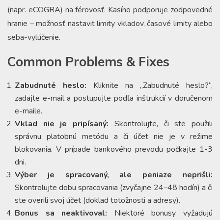
(napr. eCOGRA) na férovosť. Kasíno podporuje zodpovedné
hranie – možnosť nastaviť limity vkladov, časové limity alebo
seba-vylúčenie.
Common Problems & Fixes
Zabudnuté heslo:
Kliknite na „Zabudnuté heslo?“,
zadajte e-mail a postupujte podľa inštrukcií v doručenom
e-maile.
Vklad nie je pripísaný:
Skontrolujte, či ste použili
správnu platobnú metódu a či účet nie je v režime
blokovania. V prípade bankového prevodu počkajte 1-3
dni.
Výber je spracovaný, ale peniaze neprišli:
Skontrolujte dobu spracovania (zvyčajne 24–48 hodín) a či
ste overili svoj účet (doklad totožnosti a adresy).
Bonus sa neaktivoval:
Niektoré bonusy vyžadujú