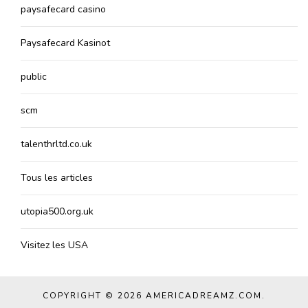
paysafecard casino
Paysafecard Kasinot
public
scm
talenthrltd.co.uk
Tous les articles
utopia500.org.uk
Visitez les USA
COPYRIGHT © 2026
AMERICADREAMZ.COM
.