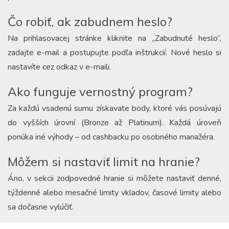
Čo robiť, ak zabudnem heslo?
Na prihlasovacej stránke kliknite na „Zabudnuté heslo“,
zadajte e-mail a postupujte podľa inštrukcií. Nové heslo si
nastavíte cez odkaz v e-maili.
Ako funguje vernostný program?
Za každú vsadenú sumu získavate body, ktoré vás posúvajú
do vyšších úrovní (Bronze až Platinum). Každá úroveň
ponúka iné výhody – od cashbacku po osobného manažéra.
Môžem si nastaviť limit na hranie?
Áno, v sekcii zodpovedné hranie si môžete nastaviť denné,
týždenné alebo mesačné limity vkladov, časové limity alebo
sa dočasne vylúčiť.