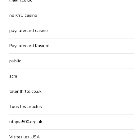
mailm.co.uk
no KYC casino
paysafecard casino
Paysafecard Kasinot
public
scm
talenthrltd.co.uk
Tous les articles
utopia500.org.uk
Visitez les USA