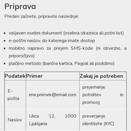
Priprava
Preden začnete, pripravite naslednje:
veljaven osebni dokument (osebna izkaznica ali potni list)
e-poštni naslov, do katerega imate dostop
mobilno napravo za prejem SMS-kode (ni obvezno, a
priporočljivo)
plačilno metodo (bančna kartica, Paypal ali podobno)
Podatek
Primer
Zakaj je potreben
prejemanje
E-
ime.priimek@email.com
potrditev in
pošta
promocij
Ulica 12, 1000
preverjanje
Naslov
Ljubljana
identitete (KYC)