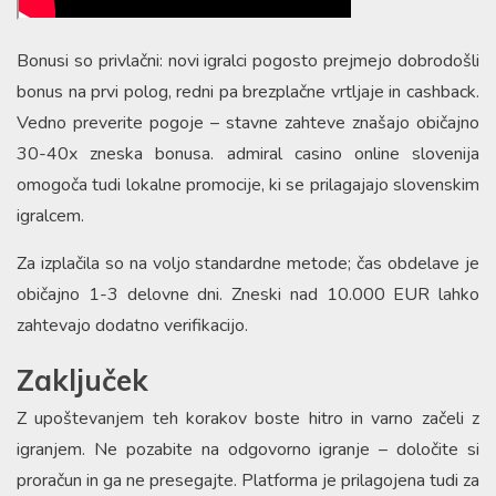
Bonusi so privlačni: novi igralci pogosto prejmejo dobrodošli
bonus na prvi polog, redni pa brezplačne vrtljaje in cashback.
Vedno preverite pogoje – stavne zahteve znašajo običajno
30-40x zneska bonusa. admiral casino online slovenija
omogoča tudi lokalne promocije, ki se prilagajajo slovenskim
igralcem.
Za izplačila so na voljo standardne metode; čas obdelave je
običajno 1-3 delovne dni. Zneski nad 10.000 EUR lahko
zahtevajo dodatno verifikacijo.
Zaključek
Z upoštevanjem teh korakov boste hitro in varno začeli z
igranjem. Ne pozabite na odgovorno igranje – določite si
proračun in ga ne presegajte. Platforma je prilagojena tudi za