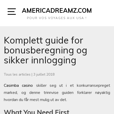
Skip
AMERICADREAMZ.COM
to
content
Open
POUR VOS VOYAGES AUX USA !
Sidebar
Komplett guide for
bonusberegning og
sikker innlogging
Tous les articles
|
3 juillet 2018
Casimba casino
skiller seg ut i et konkurransepreget
marked, og denne trinnvise guiden forklarer nøyaktig
hvordan du får mest mulig ut av det.
What You Need First