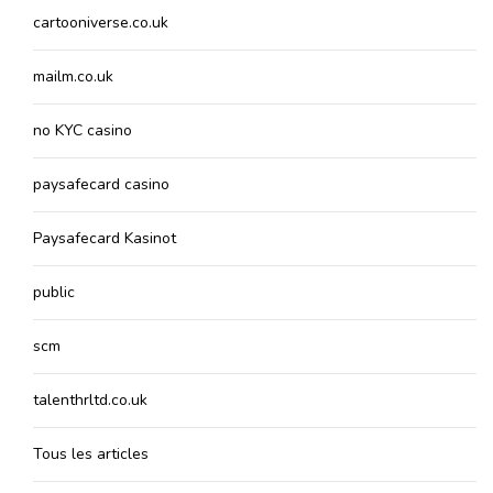
cartooniverse.co.uk
mailm.co.uk
no KYC casino
paysafecard casino
Paysafecard Kasinot
public
scm
talenthrltd.co.uk
Tous les articles